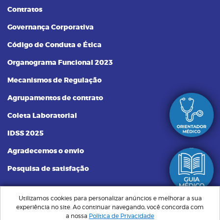
Contratos
Governança Corporativa
Código de Conduta e Ética
Organograma Funcional 2023
Mecanismos de Regulação
Agrupamentos de contrato
Coleta Laboratorial
IDSS 2025
Agradecemos o envio
Pesquisa de satisfação
Utilizamos cookies para personalizar anúncios e melhorar a sua
experiência no site. Ao continuar navegando, você concorda com
Plano Santa Saúde | Sempre Perto, Cuidando de Você © Todos os
a nossa
Política de Privacidade
direitos reservados. Implementação de conteúdo e material fornecidos