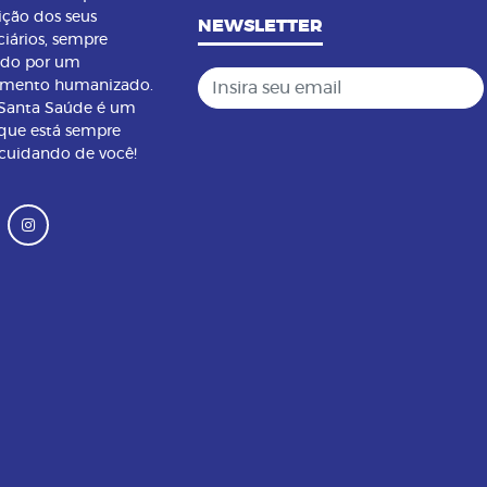
ição dos seus
NEWSLETTER
ciários, sempre
ndo por um
Insira seu email
imento humanizado.
 Santa Saúde é um
que está sempre
 cuidando de você!