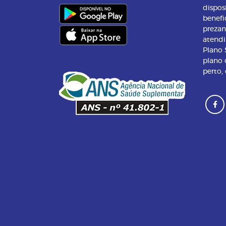
dispos
benefi
preza
atend
Plano
plano 
perto,