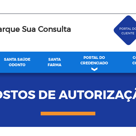
rque Sua Consulta
PORTAL D
CLIENTE
PORTAL DO
G
SANTA SAÚDE
SANTA
CREDENCIADO
C
ODONTO
FARMA
OSTOS DE AUTORIZAÇ