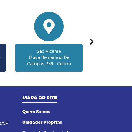
›
São Vicente
Santo
-
Praça Bernadino De
Rua Almeida de 
Campos, 339 - Centro
222 - Vila 
MAPA DO SITE
Quem Somos
Unidades Próprias
s/SP