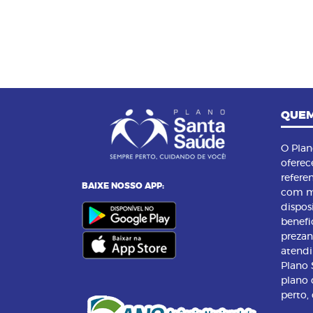
QUEM
O Pla
oferec
refere
BAIXE NOSSO APP:
com m
dispos
benefi
preza
atend
Plano
plano 
perto,