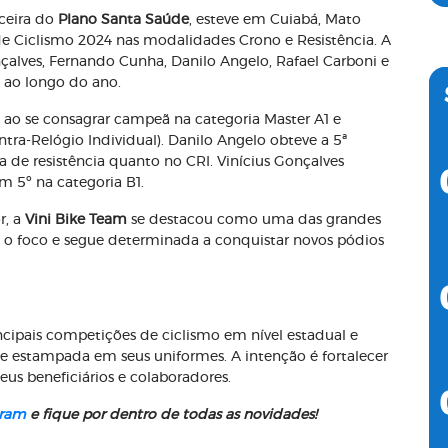
rceira do
Plano Santa Saúde
, esteve em Cuiabá, Mato
de Ciclismo 2024 nas modalidades Crono e Resistência. A
nçalves, Fernando Cunha, Danilo Angelo, Rafael Carboni e
 ao longo do ano.
u ao se consagrar campeã na categoria Master A1 e
tra-Relógio Individual). Danilo Angelo obteve a 5ª
 de resistência quanto no CRI. Vinícius Gonçalves
 5º na categoria B1.
r, a
Vini Bike Team
se destacou como uma das grandes
 o foco e segue determinada a conquistar novos pódios
ncipais competições de ciclismo em nível estadual e
e estampada em seus uniformes. A intenção é fortalecer
s beneficiários e colaboradores.
gram
e fique por dentro de todas as novidades!