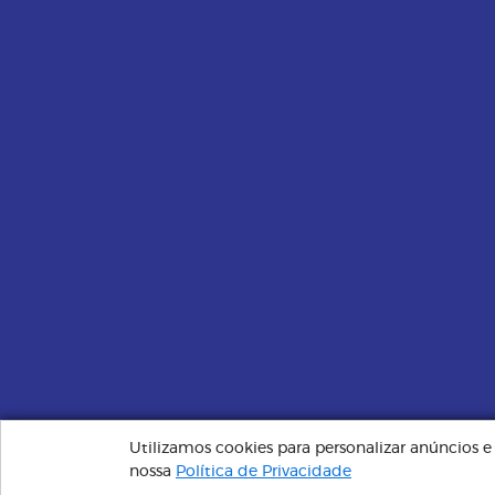
Utilizamos cookies para personalizar anúncios 
Plano Santa Saúde | Sempre Perto, Cuidando de Você © 
nossa
Política de Privacidade
administrador.