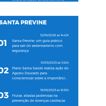
na Baixada Santista
03/06/2024 as 10:04h
SANTA PREVINE
06
Plano Santa Saúde inaugura
unidade de pronto atendimento
24h para adultos em Santos
12/06/2026 as 14:42h
01
Santa Previne: um guia prático
18/05/2022 as 09:00h
para sair do sedentarismo com
07
Clínica Santa Saúde inaugurará
segurança
unidade no município de Guarujá
01/09/2025 as 11:24h
29/09/2021 as 17:35h
02
Plano Santa Saúde realiza ação do
08
Santa Saúde Consultas inaugura
Agosto Dourado para
nova unidade de coleta
conscientizar sobre a importância
laboratorial em conjunto com o
do aleitamento materno
Plano Santa Casa Saúde
19/08/2025 as 16:10h
03
Frutas: aliadas poderosas na
prevenção de doenças cardíacas