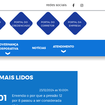
redes sociais:
O
PORTAL DO
PORTAL DO
PORTAL DA
CREDENCIADO
CORRETOR
EMPRESA
OVERNANÇA
ATENDIMENTO
NOTÍCIAS
ORPORATIVA
MAIS LIDOS
23/12/2024 as 10:00h
01
Entenda o por que a pressão 12
por 8 passou a ser considerada