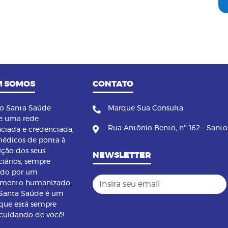
 SOMOS
CONTATO
no Santa Saúde
Marque Sua Consulta
e uma rede
Rua Antônio Bento, nº 162 - Santo
nciada e credenciada,
édicos de ponta à
ição dos seus
NEWSLETTER
ciários, sempre
ndo por um
Insira seu email
imento humanizado.
 Santa Saúde é um
que está sempre
 cuidando de você!