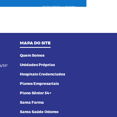
26/04/2025 as 10:00h
04
Como o plano de saúde ajuda a
detectar doenças silenciosas a
tempo
23/12/2024 as 10:00h
MAPA DO SITE
05
Entenda o por que a pressão 12
por 8 passou a ser considerada
alta
Quem Somos
Unidades Próprias
s/SP
24/11/2023 as 14:00h
06
Alimentos termogênicos: conheça
Hospitais Credenciados
quais são e seus benefícios
Planos Empresariais
23/09/2023 as 14:00h
Plano Sênior 54+
07
Yoga: conheça 6 benefícios dessa
Santa Farma
prática
Santa Saúde Odonto