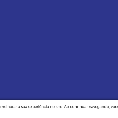
e melhorar a sua experiência no site. Ao continuar navegando, v
Todos os direitos reservados. Implementação de conteúdo e material fornec