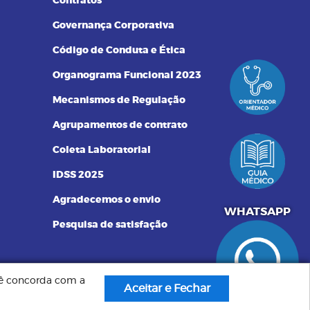
Contratos
Governança Corporativa
Código de Conduta e Ética
Organograma Funcional 2023
Mecanismos de Regulação
Agrupamentos de contrato
Coleta Laboratorial
IDSS 2025
Agradecemos o envio
551340072250
WHATSAPP
Pesquisa de satisfação
ocê concorda com a
Criação de Sites: GV8 Sites & Sistemas
idos pelo
Aceitar e Fechar