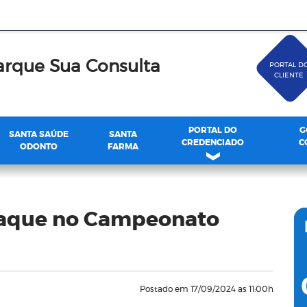
rque Sua Consulta
PORTAL D
CLIENTE
PORTAL DO
G
SANTA SAÚDE
SANTA
CREDENCIADO
C
ODONTO
FARMA
staque no Campeonato
Postado em 17/09/2024 as 11:00h