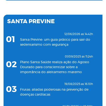
19/11/2022 as 09:53h
06
Plano Santa Saúde inaugura oitava unidade
de atendimento na Baixada Santista
SANTA PREVINE
18/05/2022 as 09:00h
07
Clínica Santa Saúde inaugurará unidade no
12/06/2026 as 14:42h
01
município de Guarujá
Santa Previne: um guia prático para sair do
sedentarismo com segurança
29/09/2021 as 17:35h
08
Santa Saúde Consultas inaugura nova
01/09/2025 as 11:24h
unidade de coleta laboratorial em conjunto
02
Plano Santa Saúde realiza ação do Agosto
com o Plano Santa Casa Saúde
Dourado para conscientizar sobre a
importância do aleitamento materno
19/08/2025 as 16:10h
03
Frutas: aliadas poderosas na prevenção de
doenças cardíacas