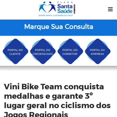
Marque Sua Consulta
PORTAL DO
PORTAL DO
PORTAL DO
PORTAL DA
CLIENTE
CREDENCIADO
CORRETOR
EMPRESA
Blog
Vini Bike Team conquista
medalhas e garante 3º
lugar geral no ciclismo dos
Jogos Regionais