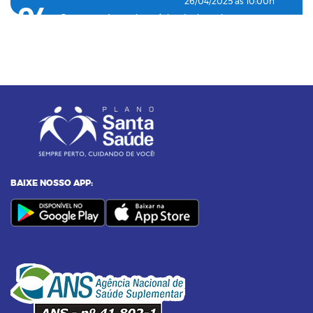
26/04/2025 as 10:00h
04
Como o plano de saúde ajuda a detectar
doenças silenciosas a tempo
23/12/2024 as 10:00h
05
Entenda o por que a pressão 12 por 8 passou
a ser considerada alta
24/11/2023 as 14:00h
06
Alimentos termogênicos: conheça quais são
e seus benefícios
BAIXE NOSSO APP:
23/09/2023 as 14:00h
07
Yoga: conheça 6 benefícios dessa prática
14/09/2023 as 14:00h
08
Pilates na terceira idade: conheça os
benefícios dessa prática