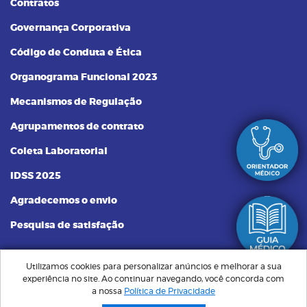
Contratos
Governança Corporativa
Código de Conduta e Ética
Organograma Funcional 2023
Mecanismos de Regulação
Agrupamentos de contrato
Coleta Laboratorial
IDSS 2025
Agradecemos o envio
Pesquisa de satisfação
Utilizamos cookies para personalizar anúncios e melhorar a sua
experiência no site. Ao continuar navegando, você concorda com
Plano Santa Saúde | Sempre Perto, Cuidando de Você © Todos os
a nossa
Política de Privacidade
direitos reservados. Implementação de conteúdo e material fornecidos