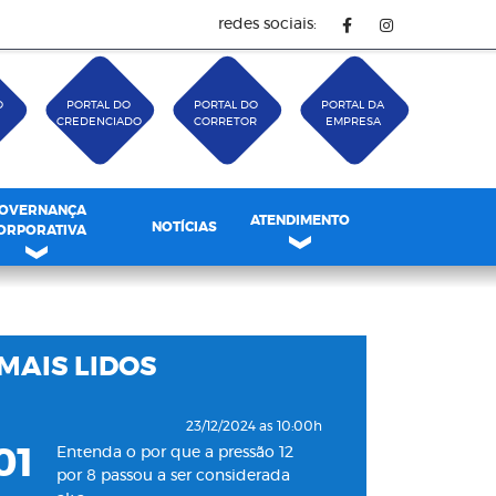
redes sociais:
O
PORTAL DO
PORTAL DO
PORTAL DA
CREDENCIADO
CORRETOR
EMPRESA
OVERNANÇA
ATENDIMENTO
NOTÍCIAS
ORPORATIVA
MAIS LIDOS
23/12/2024 as 10:00h
01
Entenda o por que a pressão 12
por 8 passou a ser considerada