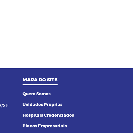
14/09/2023 as 14:00h
08
Pilates na terceira idade: conheça
os benefícios dessa prática
MAPA DO SITE
Quem Somos
Unidades Próprias
s/SP
Hospitais Credenciados
Planos Empresariais