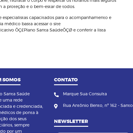
le, hidratar o corpo e respeitar os horários mais seguros
m a proteção e o bem-estar de todos.
 especialistas capacitados para o acompanhamento e
ia médico basta acessar o site
icativo ÔÇ£Plano Santa SaúdeÔÇØ e conferir a lista
 SOMOS
CONTATO
no Santa Saúde
Marque Sua Consulta
e uma rede
Rua Antônio Bento, nº 162 - Santo
nciada e credenciada,
édicos de ponta à
ição dos seus
NEWSLETTER
ciários, sempre
ndo por um