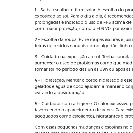
1 – Saiba escolher o filtro solar: A escolha do 
exposição ao sol. Para o dia a dia, é recomen
prolongadas é indicado o uso de FPS acima de 
com maior proteção, como o FPS 70, por exem
2 – Escolha da roupa: Evite roupas escuras e justa
feitas de tecidos naturais como algodão, linho 
3 – Cuidado na exposição ao sol: Tenha cautela
aumentar o risco de problemas como queimadur
tomar sol no período das 6h às 09h ou após às 1
4 – Hidratação: Manter o corpo hidratado é essen
gelados é água de coco ajudam a manter o corp
evitando a desidratação.
5 – Cuidados com a higiene: O calor excessivo
favorecendo o aparecimento de acnes. Para ev
adequados como esfoliantes, hidratantes e protet
Com essas pequenas mudanças e escolhas no dia 