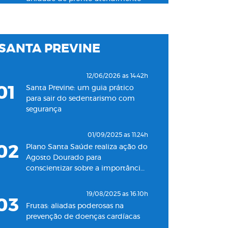
24h para adultos em Santos
19/11/2022 as 09:53h
SANTA PREVINE
06
Plano Santa Saúde inaugura
oitava unidade de atendimento
na Baixada Santista
12/06/2026 as 14:42h
01
Santa Previne: um guia prático
18/05/2022 as 09:00h
para sair do sedentarismo com
07
Clínica Santa Saúde inaugurará
segurança
unidade no município de Guarujá
01/09/2025 as 11:24h
29/09/2021 as 17:35h
02
Plano Santa Saúde realiza ação do
08
Santa Saúde Consultas inaugura
Agosto Dourado para
nova unidade de coleta
conscientizar sobre a importância
laboratorial em conjunto com o
do aleitamento materno
Plano Santa Casa Saúde
19/08/2025 as 16:10h
03
Frutas: aliadas poderosas na
prevenção de doenças cardíacas