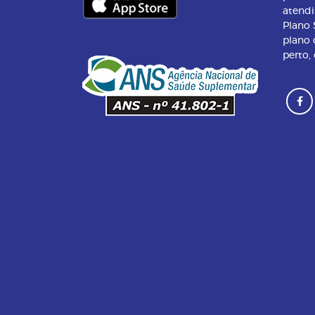
atend
Plano
plano 
perto,