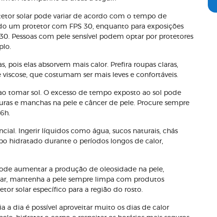
protetor solar pode variar de acordo com o tempo de
dado um protetor com FPS 30, enquanto para exposições
30. Pessoas com pele sensível podem optar por protetores
plo.
s, pois elas absorvem mais calor. Prefira roupas claras,
e viscose, que costumam ser mais leves e confortáveis.
 ao tomar sol. O excesso de tempo exposto ao sol pode
as e manchas na pele e câncer de pele. Procure sempre
6h.
cial. Ingerir líquidos como água, sucos naturais, chás
o hidratado durante o períodos longos de calor,
 pode aumentar a produção de oleosidade na pele,
itar, mantenha a pele sempre limpa com produtos
or solar específico para a região do rosto.
a dia é possível aproveitar muito os dias de calor