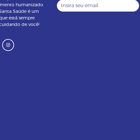
Insira seu email
imento humanizado.
 Santa Saúde é um
que está sempre
 cuidando de você!