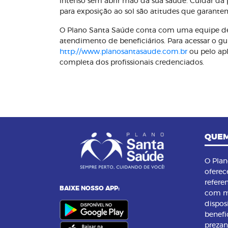
intenso sem abrir mão da sua saúde. Cuidar da pe
para exposição ao sol são atitudes que garante
O Plano Santa Saúde conta com uma equipe de
atendimento de beneficiários. Para acessar o gu
http://www.planosantasaude.com.br
ou pelo apl
completa dos profissionais credenciados.
QUEM
O Pla
oferec
refere
BAIXE NOSSO APP:
com m
dispos
benefi
preza