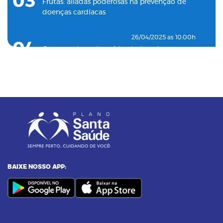
03
Frutas: aliadas poderosas na prevenção de
doenças cardíacas
26/04/2025 as 10:00h
04
Como o plano de saúde ajuda a detectar
doenças silenciosas a tempo
23/12/2024 as 10:00h
05
Entenda o por que a pressão 12 por 8 passou
a ser considerada alta
24/11/2023 as 14:00h
06
Alimentos termogênicos: conheça quais são
e seus benefícios
BAIXE NOSSO APP:
23/09/2023 as 14:00h
07
Yoga: conheça 6 benefícios dessa prática
14/09/2023 as 14:00h