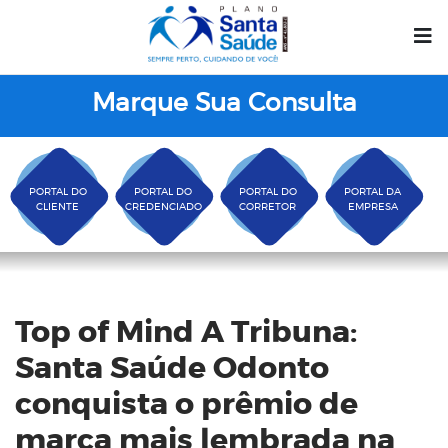
Marque Sua Consulta
PORTAL DO
PORTAL DO
PORTAL DO
PORTAL DA
CLIENTE
CREDENCIADO
CORRETOR
EMPRESA
Blog
Top of Mind A Tribuna:
Santa Saúde Odonto
conquista o prêmio de
marca mais lembrada na