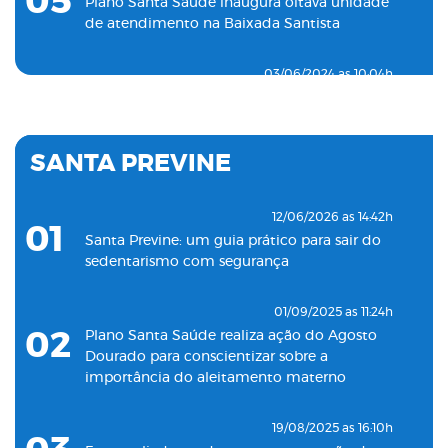
05
Plano Santa Saúde inaugura oitava unidade
de atendimento na Baixada Santista
03/06/2024 as 10:04h
06
Plano Santa Saúde inaugura unidade de
pronto atendimento 24h para adultos em
Santos
SANTA PREVINE
18/05/2022 as 09:00h
07
Clínica Santa Saúde inaugurará unidade no
12/06/2026 as 14:42h
01
município de Guarujá
Santa Previne: um guia prático para sair do
sedentarismo com segurança
29/09/2021 as 17:35h
08
Santa Saúde Consultas inaugura nova
01/09/2025 as 11:24h
unidade de coleta laboratorial em conjunto
02
Plano Santa Saúde realiza ação do Agosto
com o Plano Santa Casa Saúde
Dourado para conscientizar sobre a
importância do aleitamento materno
19/08/2025 as 16:10h