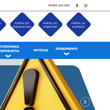
redes sociais:
O
PORTAL DO
PORTAL DO
PORTAL DA
CREDENCIADO
CORRETOR
EMPRESA
OVERNANÇA
ATENDIMENTO
NOTÍCIAS
ORPORATIVA
Next