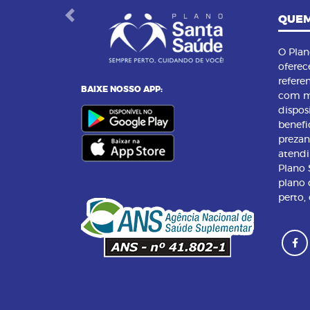
QUEM
Previous
O Pla
oferec
refere
BAIXE NOSSO APP:
com m
dispos
benefi
preza
atend
Plano
plano 
perto,