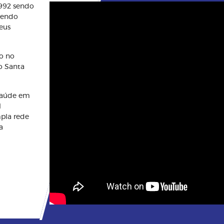
1992 sendo
btendo
eus
o no
o Santa
saúde em
l
mpla rede
a