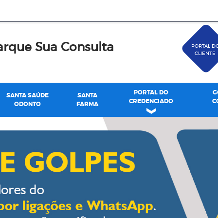
rque Sua Consulta
PORTAL D
CLIENTE
PORTAL DO
G
SANTA SAÚDE
SANTA
CREDENCIADO
C
ODONTO
FARMA
de