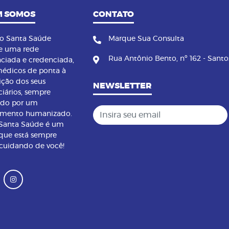
 SOMOS
CONTATO
no Santa Saúde
Marque Sua Consulta
e uma rede
Rua Antônio Bento, nº 162 - Santo
nciada e credenciada,
édicos de ponta à
ição dos seus
NEWSLETTER
ciários, sempre
ndo por um
Insira seu email
imento humanizado.
 Santa Saúde é um
que está sempre
 cuidando de você!