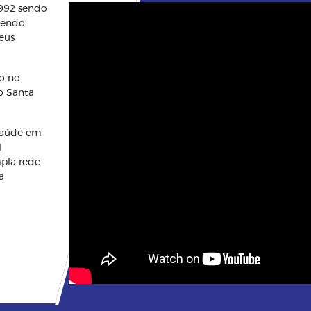
1992 sendo
btendo
eus
o no
o Santa
saúde em
l
mpla rede
a