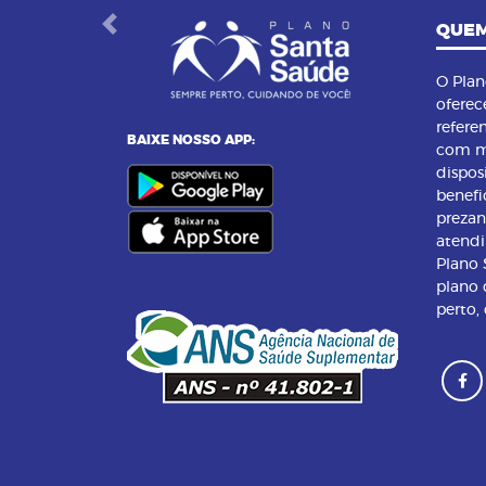
QUEM
Previous
O Pla
oferec
refere
BAIXE NOSSO APP:
com m
dispos
benefi
preza
atend
Plano
plano 
perto,