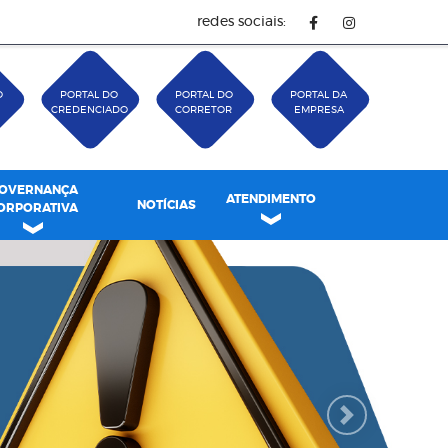
redes sociais:
O
PORTAL DO
PORTAL DO
PORTAL DA
CREDENCIADO
CORRETOR
EMPRESA
OVERNANÇA
ATENDIMENTO
NOTÍCIAS
ORPORATIVA
Next