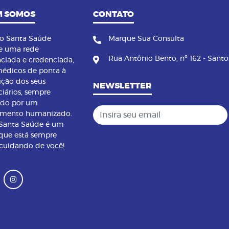
 SOMOS
CONTATO
no Santa Saúde
Marque Sua Consulta
e uma rede
Rua Antônio Bento, nº 162 - Santo
nciada e credenciada,
édicos de ponta à
ição dos seus
NEWSLETTER
ciários, sempre
ndo por um
Insira seu email
imento humanizado.
 Santa Saúde é um
que está sempre
 cuidando de você!