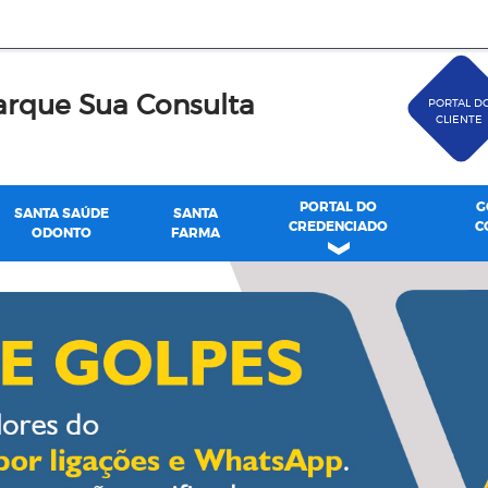
rque Sua Consulta
PORTAL D
CLIENTE
PORTAL DO
G
SANTA SAÚDE
SANTA
CREDENCIADO
C
ODONTO
FARMA
de