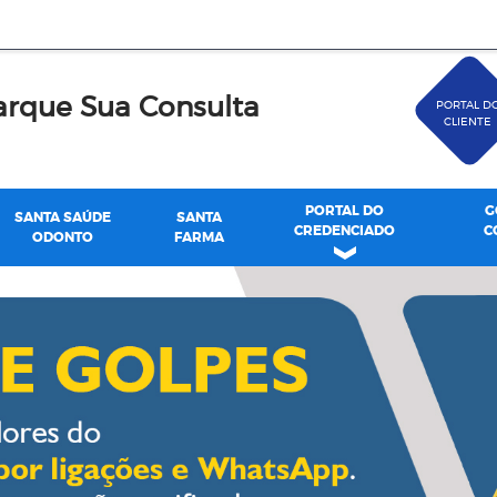
rque Sua Consulta
PORTAL D
CLIENTE
PORTAL DO
G
SANTA SAÚDE
SANTA
CREDENCIADO
C
ODONTO
FARMA
de