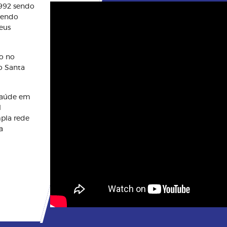
1992 sendo
btendo
eus
o no
o Santa
saúde em
l
mpla rede
a