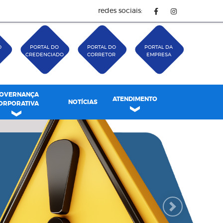
redes sociais:
O
PORTAL DO
PORTAL DO
PORTAL DA
CREDENCIADO
CORRETOR
EMPRESA
OVERNANÇA
ATENDIMENTO
NOTÍCIAS
ORPORATIVA
Next