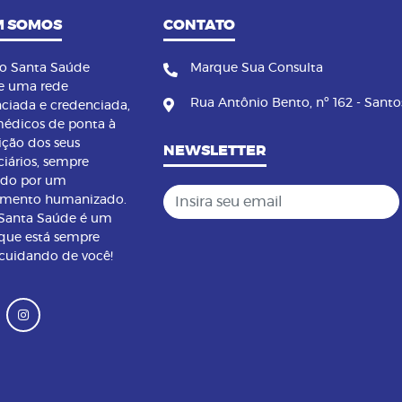
 SOMOS
CONTATO
no Santa Saúde
Marque Sua Consulta
e uma rede
Rua Antônio Bento, nº 162 - Santo
nciada e credenciada,
édicos de ponta à
ição dos seus
NEWSLETTER
ciários, sempre
ndo por um
Insira seu email
imento humanizado.
 Santa Saúde é um
que está sempre
 cuidando de você!