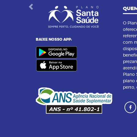
QUEM
Previous
O Pla
oferec
refere
BAIXE NOSSO APP:
com m
dispos
benefi
preza
atend
Plano
plano 
perto,