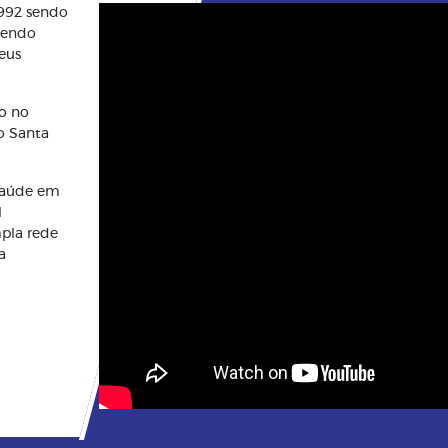
1992 sendo
btendo
eus
o no
o Santa
saúde em
l
mpla rede
a