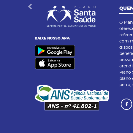
QUEM
Previous
O Pla
oferec
refere
BAIXE NOSSO APP:
com m
dispos
benefi
preza
atend
Plano
plano 
perto,