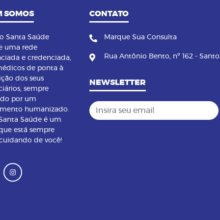
 SOMOS
CONTATO
no Santa Saúde
Marque Sua Consulta
e uma rede
Rua Antônio Bento, nº 162 - Santo
nciada e credenciada,
édicos de ponta à
ição dos seus
NEWSLETTER
ciários, sempre
ndo por um
Insira seu email
imento humanizado.
 Santa Saúde é um
que está sempre
 cuidando de você!