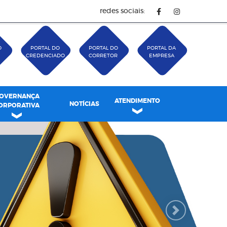
redes sociais:
O
PORTAL DO
PORTAL DO
PORTAL DA
CREDENCIADO
CORRETOR
EMPRESA
OVERNANÇA
ATENDIMENTO
NOTÍCIAS
ORPORATIVA
Next