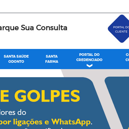
rque Sua Consulta
PORTAL D
CLIENTE
PORTAL DO
G
SANTA SAÚDE
SANTA
CREDENCIADO
C
ODONTO
FARMA
de