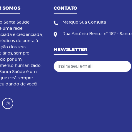
 SOMOS
CONTATO
no Santa Saúde
Marque Sua Consulta
e uma rede
Rua Antônio Bento, nº 162 - Santo
nciada e credenciada,
édicos de ponta à
ição dos seus
NEWSLETTER
ciários, sempre
ndo por um
Insira seu email
imento humanizado.
 Santa Saúde é um
que está sempre
 cuidando de você!