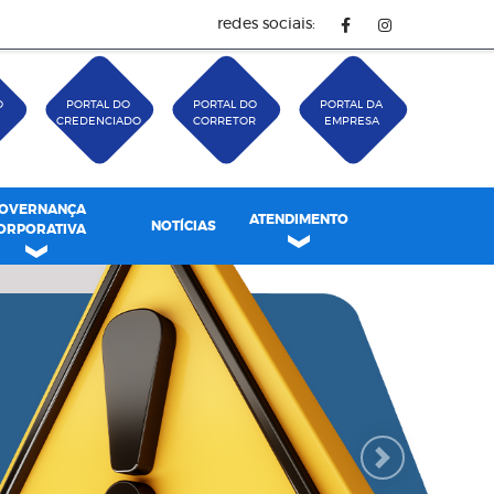
redes sociais:
O
PORTAL DO
PORTAL DO
PORTAL DA
CREDENCIADO
CORRETOR
EMPRESA
OVERNANÇA
ATENDIMENTO
NOTÍCIAS
ORPORATIVA
Next