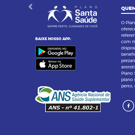
QUEM
Previous
O Pla
oferec
refere
BAIXE NOSSO APP:
com m
dispos
benefi
preza
atend
Plano
plano 
perto,