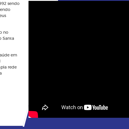
1992 sendo
btendo
eus
o no
o Santa
saúde em
l
mpla rede
a