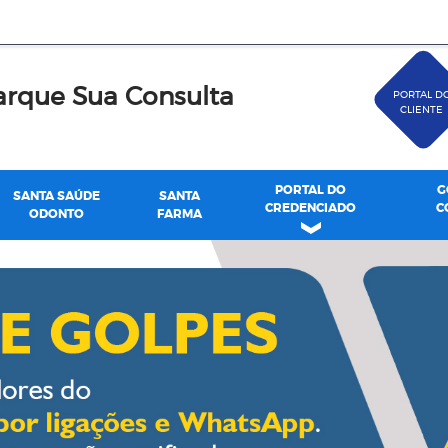
rque Sua Consulta
PORTAL D
CLIENTE
PORTAL DO
G
SANTA SAÚDE
SANTA
CREDENCIADO
C
ODONTO
FARMA
de