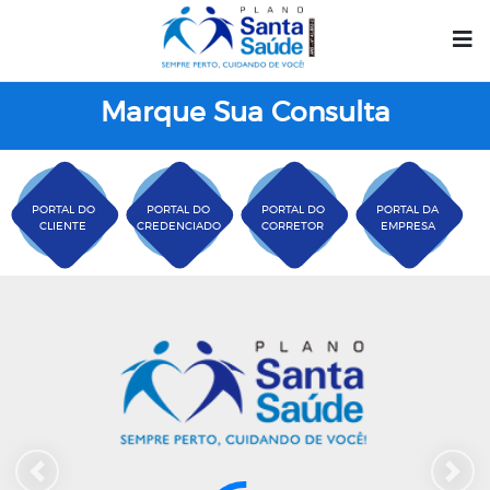
Marque Sua Consulta
PORTAL DO
PORTAL DO
PORTAL DO
PORTAL DA
CLIENTE
CREDENCIADO
CORRETOR
EMPRESA
Plano Santa Casa Saú
Previous
Next