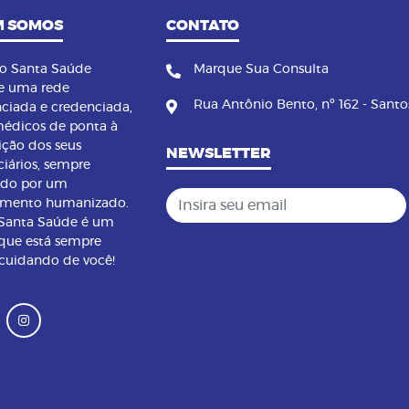
 SOMOS
CONTATO
no Santa Saúde
Marque Sua Consulta
e uma rede
Rua Antônio Bento, nº 162 - Santo
nciada e credenciada,
édicos de ponta à
ição dos seus
NEWSLETTER
ciários, sempre
ndo por um
Insira seu email
imento humanizado.
 Santa Saúde é um
que está sempre
 cuidando de você!