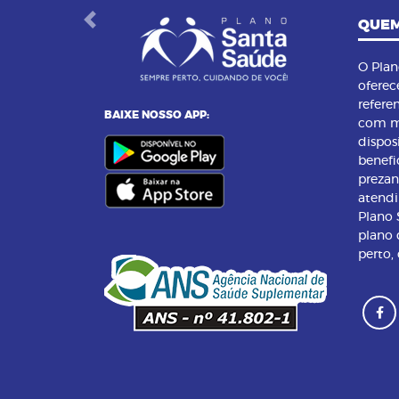
QUEM
Previous
O Pla
oferec
refere
BAIXE NOSSO APP:
com m
dispos
benefi
preza
atend
Plano
plano 
perto,