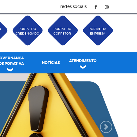
redes sociais:
O
PORTAL DO
PORTAL DO
PORTAL DA
CREDENCIADO
CORRETOR
EMPRESA
OVERNANÇA
ATENDIMENTO
NOTÍCIAS
ORPORATIVA
Next