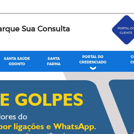
rque Sua Consulta
PORTAL D
CLIENTE
PORTAL DO
G
SANTA SAÚDE
SANTA
CREDENCIADO
C
ODONTO
FARMA
de