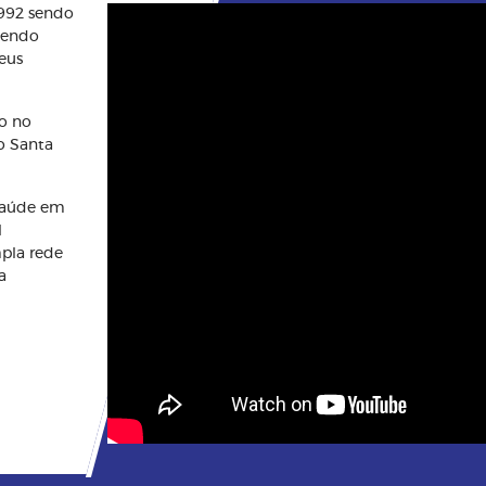
1992 sendo
btendo
eus
o no
o Santa
saúde em
l
mpla rede
a