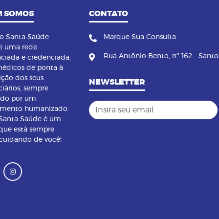
 SOMOS
CONTATO
no Santa Saúde
Marque Sua Consulta
e uma rede
Rua Antônio Bento, nº 162 - Santo
nciada e credenciada,
édicos de ponta à
ição dos seus
NEWSLETTER
ciários, sempre
ndo por um
Insira seu email
imento humanizado.
 Santa Saúde é um
que está sempre
 cuidando de você!