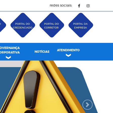
redes sociais:
O
PORTAL DO
PORTAL DO
PORTAL DA
CREDENCIADO
CORRETOR
EMPRESA
OVERNANÇA
ATENDIMENTO
NOTÍCIAS
ORPORATIVA
Next