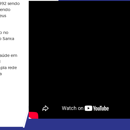
1992 sendo
btendo
eus
o no
o Santa
saúde em
l
mpla rede
a