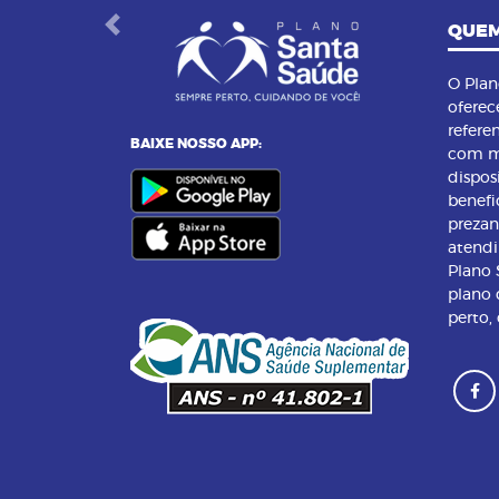
QUEM
Previous
O Pla
oferec
refere
BAIXE NOSSO APP:
com m
dispos
benefi
preza
atend
Plano
plano 
perto,