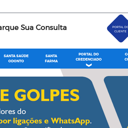
rque Sua Consulta
PORTAL D
CLIENTE
PORTAL DO
G
SANTA SAÚDE
SANTA
CREDENCIADO
C
ODONTO
FARMA
de