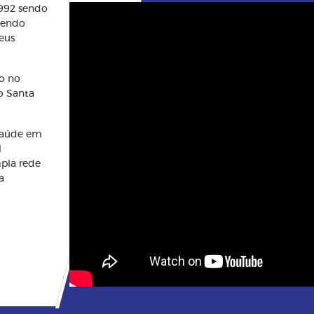
1992 sendo
btendo
eus
o no
o Santa
saúde em
l
mpla rede
a