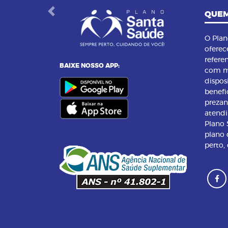
QUEM
Previous
O Pla
oferec
refere
BAIXE NOSSO APP:
com m
dispos
benefi
preza
atend
Plano
plano 
perto,