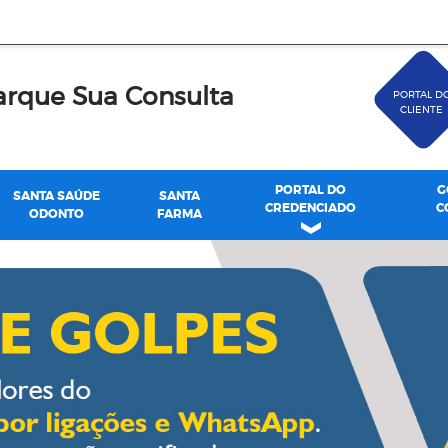
rque Sua Consulta
PORTAL D
CLIENTE
PORTAL DO
G
SANTA SAÚDE
SANTA
CREDENCIADO
C
ODONTO
FARMA
de