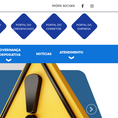
redes sociais:
O
PORTAL DO
PORTAL DO
PORTAL DA
CREDENCIADO
CORRETOR
EMPRESA
OVERNANÇA
ATENDIMENTO
NOTÍCIAS
ORPORATIVA
Next