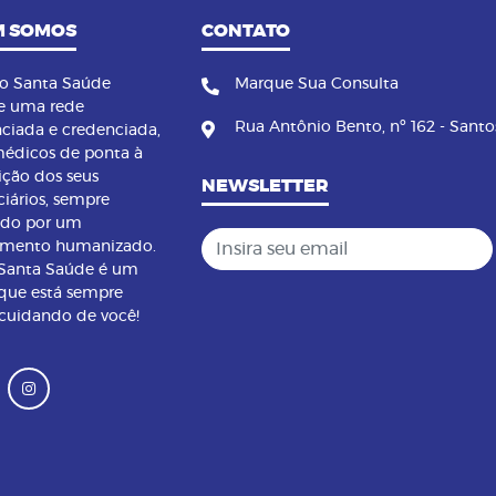
 SOMOS
CONTATO
no Santa Saúde
Marque Sua Consulta
e uma rede
Rua Antônio Bento, nº 162 - Santo
nciada e credenciada,
édicos de ponta à
ição dos seus
NEWSLETTER
ciários, sempre
ndo por um
Insira seu email
imento humanizado.
 Santa Saúde é um
que está sempre
 cuidando de você!