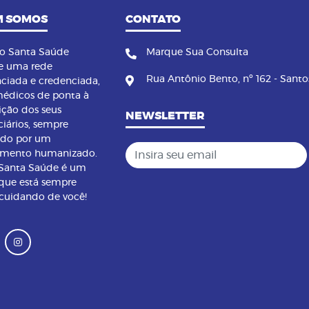
 SOMOS
CONTATO
no Santa Saúde
Marque Sua Consulta
e uma rede
Rua Antônio Bento, nº 162 - Santo
nciada e credenciada,
édicos de ponta à
ição dos seus
NEWSLETTER
ciários, sempre
ndo por um
Insira seu email
imento humanizado.
 Santa Saúde é um
que está sempre
 cuidando de você!