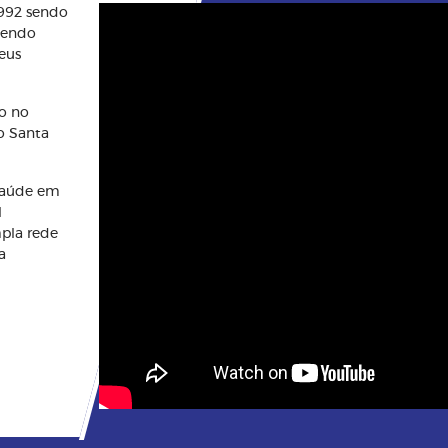
1992 sendo
btendo
eus
o no
o Santa
saúde em
l
mpla rede
a