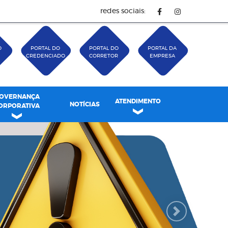
redes sociais:
O
PORTAL DO
PORTAL DO
PORTAL DA
CREDENCIADO
CORRETOR
EMPRESA
OVERNANÇA
ATENDIMENTO
NOTÍCIAS
ORPORATIVA
Next