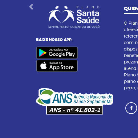
QUEM
Previous
O Pla
oferec
refere
BAIXE NOSSO APP:
com m
dispos
benefi
preza
atend
Plano
plano 
perto,