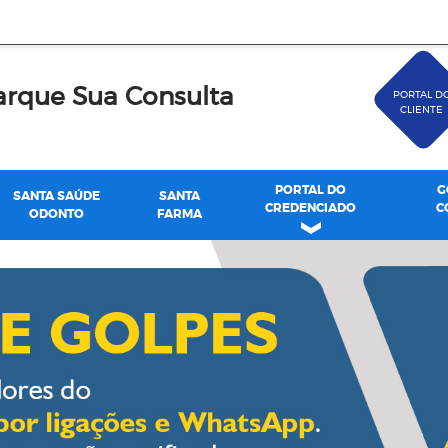
rque Sua Consulta
PORTAL D
CLIENTE
PORTAL DO
G
SANTA SAÚDE
SANTA
CREDENCIADO
C
ODONTO
FARMA
de