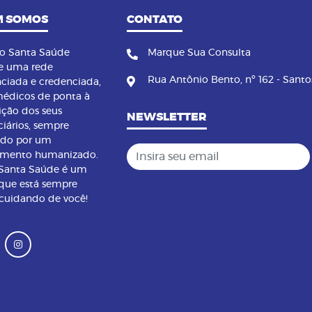
 SOMOS
CONTATO
no Santa Saúde
Marque Sua Consulta
e uma rede
Rua Antônio Bento, nº 162 - Santo
nciada e credenciada,
édicos de ponta à
ição dos seus
NEWSLETTER
ciários, sempre
ndo por um
Insira seu email
imento humanizado.
 Santa Saúde é um
que está sempre
 cuidando de você!