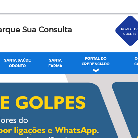
rque Sua Consulta
PORTAL D
CLIENTE
PORTAL DO
G
SANTA SAÚDE
SANTA
CREDENCIADO
C
ODONTO
FARMA
de