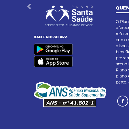
QUEM
Previous
O Pla
oferec
refere
BAIXE NOSSO APP:
com m
dispos
benefi
preza
atend
Plano
plano 
perto,