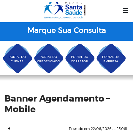
Marque Sua Consulta
PORTAL DO
PORTAL DO
PORTAL DO
PORTAL DA
CLIENTE
CREDENCIADO
CORRETOR
EMPRESA
Blog
Banner Agendamento –
Mobile
Postado em 22/06/2026 as 15:06h