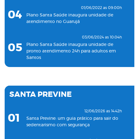
01/06/2022 as 09:00h
04
Plano Santa Saúde inaugura unidade de
atendimento no Guarujá
03/06/2024 as 10:04h
05
Plano Santa Saúde inaugura unidade de
pronto atendimento 24h para adultos em
Santos
19/11/2022 as 09:53h
06
Plano Santa Saúde inaugura oitava unidade
de atendimento na Baixada Santista
SANTA PREVINE
18/05/2022 as 09:00h
07
Clínica Santa Saúde inaugurará unidade no
12/06/2026 as 14:42h
01
município de Guarujá
Santa Previne: um guia prático para sair do
sedentarismo com segurança
29/09/2021 as 17:35h