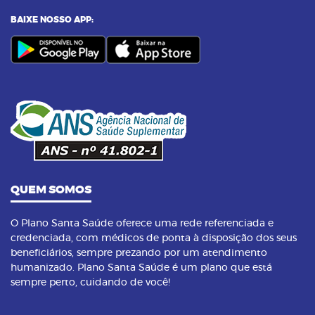
e seus benefícios
BAIXE NOSSO APP:
23/09/2023 as 14:00h
07
Yoga: conheça 6 benefícios dessa prática
14/09/2023 as 14:00h
08
Pilates na terceira idade: conheça os
benefícios dessa prática
QUEM SOMOS
O Plano Santa Saúde oferece uma rede referenciada e
credenciada, com médicos de ponta à disposição dos seus
beneficiários, sempre prezando por um atendimento
humanizado. Plano Santa Saúde é um plano que está
sempre perto, cuidando de você!