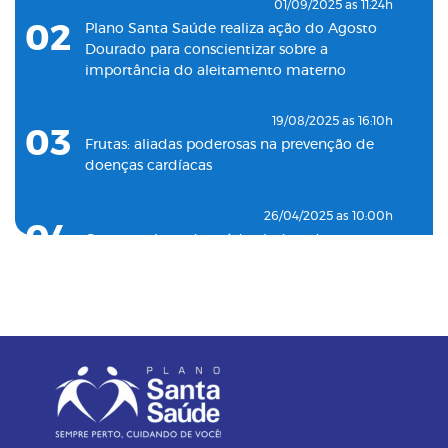
08
Santa Saúde Consultas inaugura nova
01/09/2025 as 11:24h
unidade de coleta laboratorial em conjunto
02
Plano Santa Saúde realiza ação do Agosto
com o Plano Santa Casa Saúde
Dourado para conscientizar sobre a
importância do aleitamento materno
19/08/2025 as 16:10h
03
Frutas: aliadas poderosas na prevenção de
doenças cardíacas
26/04/2025 as 10:00h
04
Como o plano de saúde ajuda a detectar
doenças silenciosas a tempo
23/12/2024 as 10:00h
05
Entenda o por que a pressão 12 por 8 passou
a ser considerada alta
24/11/2023 as 14:00h
06
Alimentos termogênicos: conheça quais são