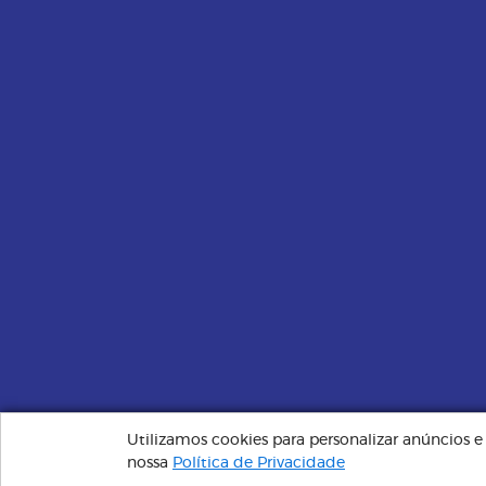
Utilizamos cookies para personalizar anúncios 
Plano Santa Saúde | Sempre Perto, Cuidando de Você © 
nossa
Política de Privacidade
administrador.