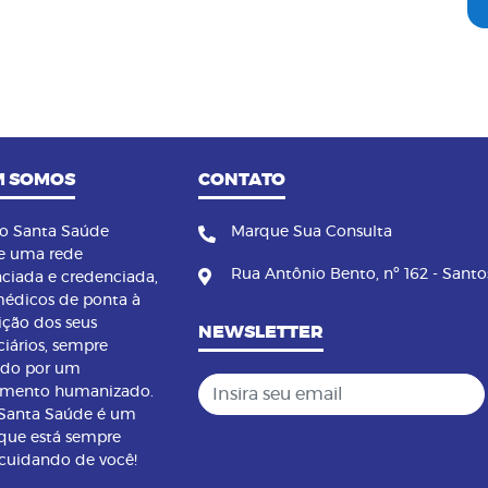
 SOMOS
CONTATO
no Santa Saúde
Marque Sua Consulta
e uma rede
Rua Antônio Bento, nº 162 - Santo
nciada e credenciada,
édicos de ponta à
ição dos seus
NEWSLETTER
ciários, sempre
ndo por um
Insira seu email
imento humanizado.
 Santa Saúde é um
que está sempre
 cuidando de você!