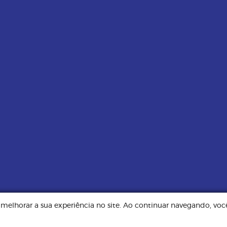
e melhorar a sua experiência no site. Ao continuar navegando, v
Todos os direitos reservados. Implementação de conteúdo e material fornec