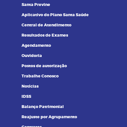
14/09/2023 as 14:00h
08
Santa Previne
Pilates na terceira idade: conheça
os benefícios dessa prática
Aplicativo do Plano Santa Saúde
Central de Atendimento
Resultados de Exames
Agendamento
Ouvidoria
Postos de autorização
Trabalhe Conosco
Notícias
IDSS
Balanço Patrimonial
Reajuste por Agrupamento