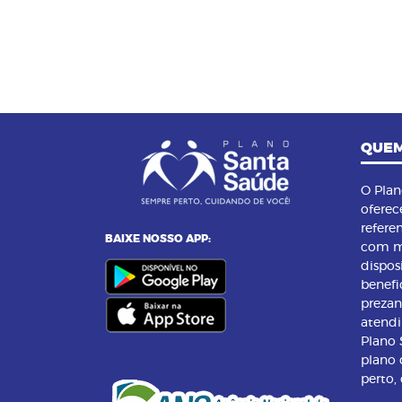
QUEM
O Pla
oferec
refere
BAIXE NOSSO APP:
com m
dispos
benefi
preza
atend
Plano
plano 
perto,