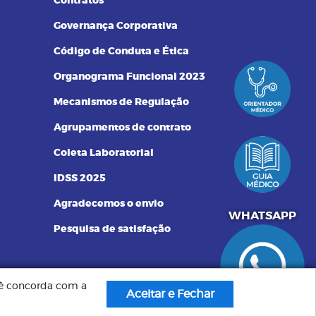
Contratos
Governança Corporativa
Código de Conduta e Ética
Organograma Funcional 2023
Mecanismos de Regulação
Agrupamentos de contrato
Coleta Laboratorial
IDSS 2025
Agradecemos o envio
551340072250
WHATSAPP
Pesquisa de satisfação
ocê concorda com a
Criação de Sites: GV8 Sites & Sistemas
idos pelo
Aceitar e Fechar