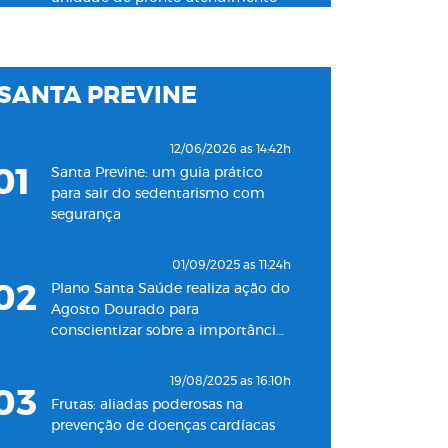
24h para adultos em Santos
19/11/2022 as 09:53h
SANTA PREVINE
06
Plano Santa Saúde inaugura
oitava unidade de atendimento
na Baixada Santista
12/06/2026 as 14:42h
01
Santa Previne: um guia prático
18/05/2022 as 09:00h
para sair do sedentarismo com
07
Clínica Santa Saúde inaugurará
segurança
unidade no município de Guarujá
01/09/2025 as 11:24h
29/09/2021 as 17:35h
02
Plano Santa Saúde realiza ação do
08
Santa Saúde Consultas inaugura
Agosto Dourado para
nova unidade de coleta
conscientizar sobre a importância
laboratorial em conjunto com o
do aleitamento materno
Plano Santa Casa Saúde
19/08/2025 as 16:10h
03
Frutas: aliadas poderosas na
prevenção de doenças cardíacas