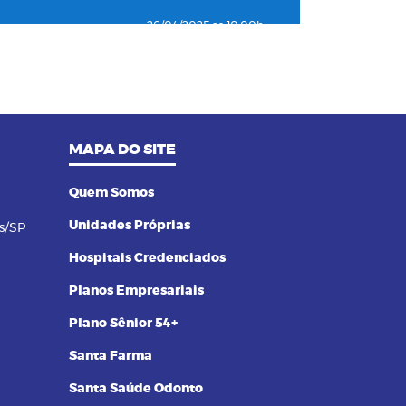
26/04/2025 as 10:00h
04
Como o plano de saúde ajuda a
detectar doenças silenciosas a
tempo
23/12/2024 as 10:00h
MAPA DO SITE
05
Entenda o por que a pressão 12
por 8 passou a ser considerada
alta
Quem Somos
Unidades Próprias
s/SP
24/11/2023 as 14:00h
06
Alimentos termogênicos: conheça
Hospitais Credenciados
quais são e seus benefícios
Planos Empresariais
23/09/2023 as 14:00h
Plano Sênior 54+
07
Yoga: conheça 6 benefícios dessa
Santa Farma
prática
Santa Saúde Odonto