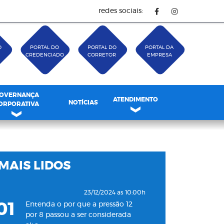
redes sociais:
O
PORTAL DO
PORTAL DO
PORTAL DA
CREDENCIADO
CORRETOR
EMPRESA
OVERNANÇA
ATENDIMENTO
NOTÍCIAS
ORPORATIVA
MAIS LIDOS
23/12/2024 as 10:00h
01
Entenda o por que a pressão 12
por 8 passou a ser considerada