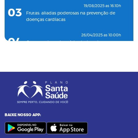
19/08/2025 as 16:10h
03
Frutas: aliadas poderosas na prevenção de
doenças cardíacas
26/04/2025 as 10:00h
04
Como o plano de saúde ajuda a detectar
doenças silenciosas a tempo
23/12/2024 as 10:00h
05
Entenda o por que a pressão 12 por 8 passou
a ser considerada alta
24/11/2023 as 14:00h
06
Alimentos termogênicos: conheça quais são
e seus benefícios
BAIXE NOSSO APP:
23/09/2023 as 14:00h
07
Yoga: conheça 6 benefícios dessa prática