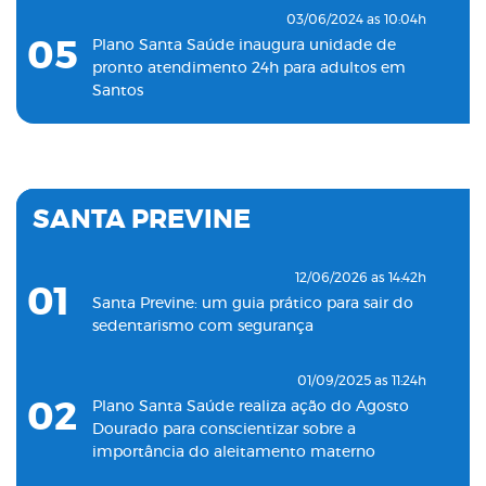
03/06/2024 as 10:04h
05
Plano Santa Saúde inaugura unidade de
pronto atendimento 24h para adultos em
Santos
19/11/2022 as 09:53h
06
Plano Santa Saúde inaugura oitava unidade
de atendimento na Baixada Santista
SANTA PREVINE
18/05/2022 as 09:00h
07
Clínica Santa Saúde inaugurará unidade no
12/06/2026 as 14:42h
01
município de Guarujá
Santa Previne: um guia prático para sair do
sedentarismo com segurança
29/09/2021 as 17:35h
08
Santa Saúde Consultas inaugura nova
01/09/2025 as 11:24h
unidade de coleta laboratorial em conjunto
02
Plano Santa Saúde realiza ação do Agosto
com o Plano Santa Casa Saúde
Dourado para conscientizar sobre a
importância do aleitamento materno