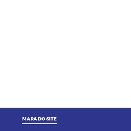
14/09/2023 as 14:00h
08
Pilates na terceira idade: conheça
os benefícios dessa prática
MAPA DO SITE