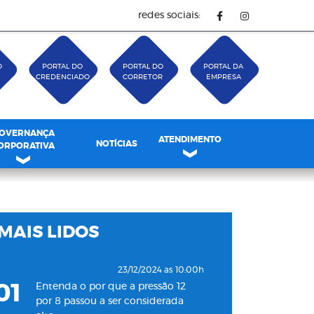
redes sociais:
O
PORTAL DO
PORTAL DO
PORTAL DA
CREDENCIADO
CORRETOR
EMPRESA
OVERNANÇA
ATENDIMENTO
NOTÍCIAS
ORPORATIVA
MAIS LIDOS
23/12/2024 as 10:00h
01
Entenda o por que a pressão 12
por 8 passou a ser considerada