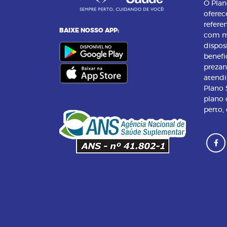
O Pla
oferec
refere
BAIXE NOSSO APP:
com m
dispos
benefi
preza
atend
Plano
plano 
perto,