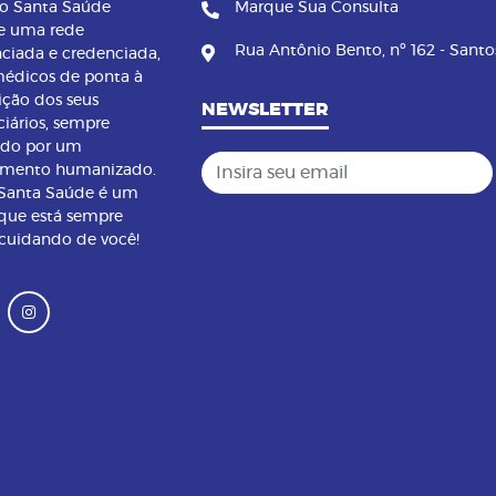
no Santa Saúde
Marque Sua Consulta
e uma rede
Rua Antônio Bento, nº 162 - Santo
nciada e credenciada,
édicos de ponta à
ição dos seus
NEWSLETTER
ciários, sempre
ndo por um
Insira seu email
imento humanizado.
 Santa Saúde é um
que está sempre
 cuidando de você!