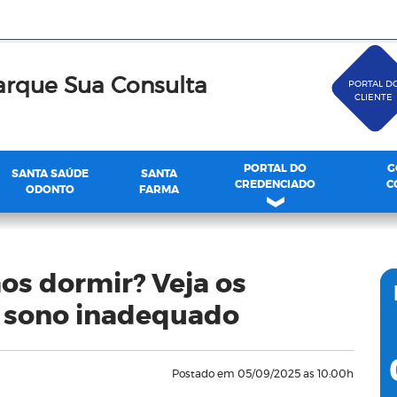
rque Sua Consulta
PORTAL D
CLIENTE
PORTAL DO
G
SANTA SAÚDE
SANTA
CREDENCIADO
C
ODONTO
FARMA
s dormir? Veja os
do sono inadequado
Postado em 05/09/2025 as 10:00h