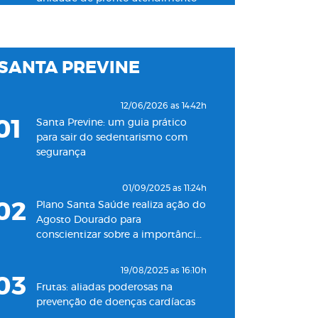
24h para adultos em Santos
19/11/2022 as 09:53h
SANTA PREVINE
06
Plano Santa Saúde inaugura
oitava unidade de atendimento
na Baixada Santista
12/06/2026 as 14:42h
01
Santa Previne: um guia prático
18/05/2022 as 09:00h
para sair do sedentarismo com
07
Clínica Santa Saúde inaugurará
segurança
unidade no município de Guarujá
01/09/2025 as 11:24h
29/09/2021 as 17:35h
02
Plano Santa Saúde realiza ação do
08
Santa Saúde Consultas inaugura
Agosto Dourado para
nova unidade de coleta
conscientizar sobre a importância
laboratorial em conjunto com o
do aleitamento materno
Plano Santa Casa Saúde
19/08/2025 as 16:10h
03
Frutas: aliadas poderosas na
prevenção de doenças cardíacas