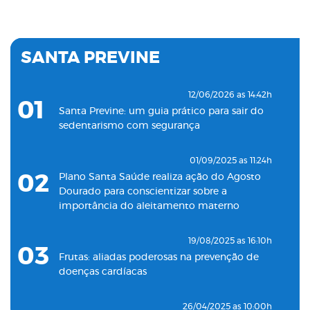
06
Plano Santa Saúde inaugura unidade de
pronto atendimento 24h para adultos em
Santos
SANTA PREVINE
18/05/2022 as 09:00h
07
Clínica Santa Saúde inaugurará unidade no
12/06/2026 as 14:42h
01
município de Guarujá
Santa Previne: um guia prático para sair do
sedentarismo com segurança
29/09/2021 as 17:35h
08
Santa Saúde Consultas inaugura nova
01/09/2025 as 11:24h
unidade de coleta laboratorial em conjunto
02
Plano Santa Saúde realiza ação do Agosto
com o Plano Santa Casa Saúde
Dourado para conscientizar sobre a
importância do aleitamento materno
19/08/2025 as 16:10h
03
Frutas: aliadas poderosas na prevenção de
doenças cardíacas
26/04/2025 as 10:00h