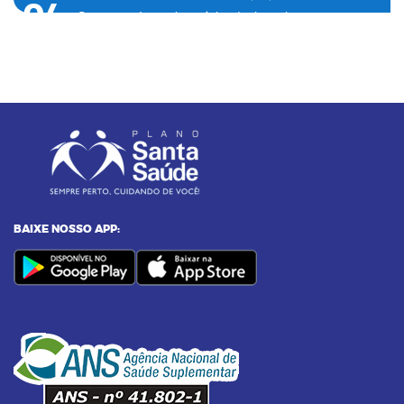
04
Como o plano de saúde ajuda a detectar
doenças silenciosas a tempo
23/12/2024 as 10:00h
05
Entenda o por que a pressão 12 por 8 passou
a ser considerada alta
24/11/2023 as 14:00h
06
Alimentos termogênicos: conheça quais são
e seus benefícios
BAIXE NOSSO APP:
23/09/2023 as 14:00h
07
Yoga: conheça 6 benefícios dessa prática
14/09/2023 as 14:00h
08
Pilates na terceira idade: conheça os
benefícios dessa prática