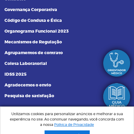
Governança Corporativa
Código de Conduta e Ética
Organograma Funcional 2023
Mecanismos de Regulação
Agrupamentos de contrato
Coleta Laboratorial
IDSS 2025
Agradecemos o envio
Pesquisa de satisfação
Utilizamos cookies para personalizar anúncios e melhorar a sua
experiência no site. Ao continuar navegando, você concorda com
Plano Santa Saúde | Sempre Perto, Cuidando de Você © Todos os
a nossa
Política de Privacidade
direitos reservados. Implementação de conteúdo e material fornecidos
pelo administrador.