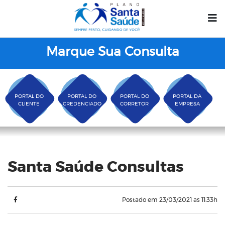
Marque Sua Consulta
PORTAL DO
PORTAL DO
PORTAL DO
PORTAL DA
CLIENTE
CREDENCIADO
CORRETOR
EMPRESA
Blog
Santa Saúde Consultas
Postado em 23/03/2021 as 11:33h