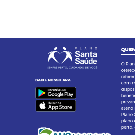
QUEM
O Pla
oferec
refere
BAIXE NOSSO APP:
com m
dispos
benefi
preza
atend
Plano
plano 
perto,