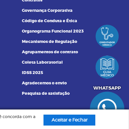
Contratos
Governança Corporativa
Código de Conduta e Ética
Organograma Funcional 2023
Mecanismos de Regulação
Agrupamentos de contrato
Coleta Laboratorial
IDSS 2025
Agradecemos o envio
551340072250
WHATSAPP
Pesquisa de satisfação
ocê concorda com a
Criação de Sites: GV8 Sites & Sistemas
idos pelo
Aceitar e Fechar