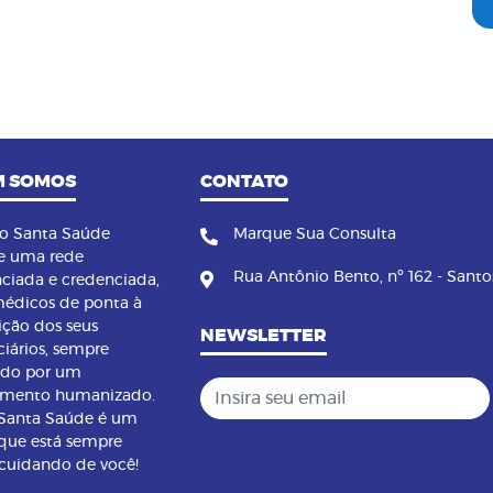
 SOMOS
CONTATO
no Santa Saúde
Marque Sua Consulta
e uma rede
Rua Antônio Bento, nº 162 - Santo
nciada e credenciada,
édicos de ponta à
ição dos seus
NEWSLETTER
ciários, sempre
ndo por um
Insira seu email
imento humanizado.
 Santa Saúde é um
que está sempre
 cuidando de você!