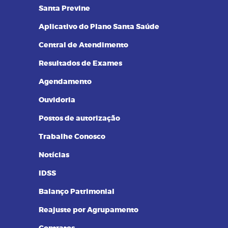
14/09/2023 as 14:00h
08
Santa Previne
Pilates na terceira idade: conheça
os benefícios dessa prática
Aplicativo do Plano Santa Saúde
Central de Atendimento
Resultados de Exames
Agendamento
Ouvidoria
Postos de autorização
Trabalhe Conosco
Notícias
IDSS
Balanço Patrimonial
Reajuste por Agrupamento