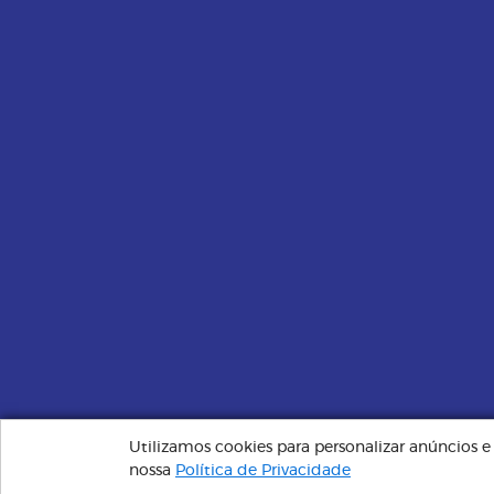
Utilizamos cookies para personalizar anúncios 
Plano Santa Saúde | Sempre Perto, Cuidando de Você © 
nossa
Política de Privacidade
administrador.