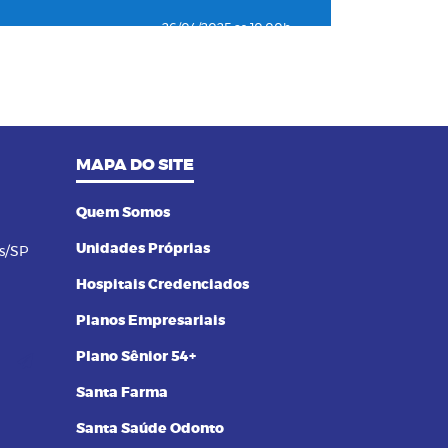
26/04/2025 as 10:00h
04
Como o plano de saúde ajuda a
detectar doenças silenciosas a
tempo
23/12/2024 as 10:00h
MAPA DO SITE
05
Entenda o por que a pressão 12
por 8 passou a ser considerada
alta
Quem Somos
Unidades Próprias
s/SP
24/11/2023 as 14:00h
06
Alimentos termogênicos: conheça
Hospitais Credenciados
quais são e seus benefícios
Planos Empresariais
23/09/2023 as 14:00h
Plano Sênior 54+
07
Yoga: conheça 6 benefícios dessa
Santa Farma
prática
Santa Saúde Odonto