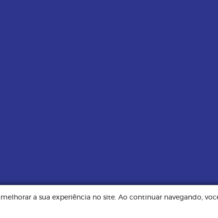
e melhorar a sua experiência no site. Ao continuar navegando, v
Todos os direitos reservados. Implementação de conteúdo e material fornec