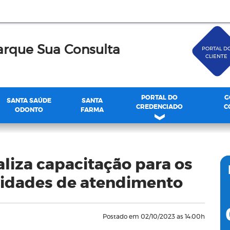
rque Sua Consulta
PORTAL D
CLIENTE
PORTAL DO
G
SANTA SAÚDE
SANTA
CREDENCIADO
C
ODONTO
FARMA
liza capacitação para os
nidades de atendimento
Postado em 02/10/2023 as 14:00h