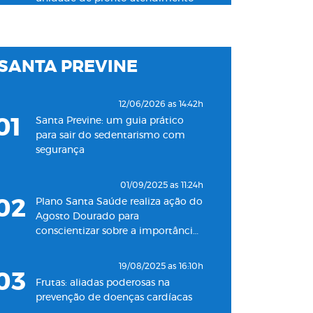
24h para adultos em Santos
19/11/2022 as 09:53h
SANTA PREVINE
06
Plano Santa Saúde inaugura
oitava unidade de atendimento
na Baixada Santista
12/06/2026 as 14:42h
01
Santa Previne: um guia prático
18/05/2022 as 09:00h
para sair do sedentarismo com
07
Clínica Santa Saúde inaugurará
segurança
unidade no município de Guarujá
01/09/2025 as 11:24h
29/09/2021 as 17:35h
02
Plano Santa Saúde realiza ação do
08
Santa Saúde Consultas inaugura
Agosto Dourado para
nova unidade de coleta
conscientizar sobre a importância
laboratorial em conjunto com o
do aleitamento materno
Plano Santa Casa Saúde
19/08/2025 as 16:10h
03
Frutas: aliadas poderosas na
prevenção de doenças cardíacas