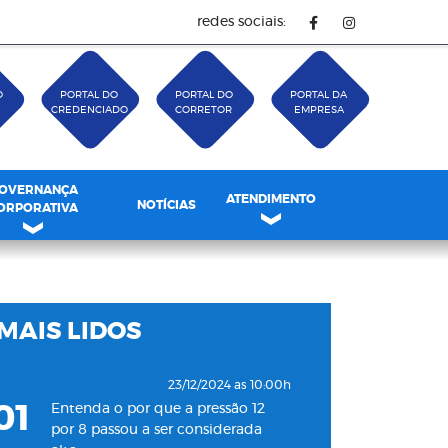
redes sociais:
O
PORTAL DO
PORTAL DO
PORTAL DA
CREDENCIADO
CORRETOR
EMPRESA
OVERNANÇA
ATENDIMENTO
NOTÍCIAS
ORPORATIVA
MAIS LIDOS
23/12/2024 as 10:00h
01
Entenda o por que a pressão 12
por 8 passou a ser considerada