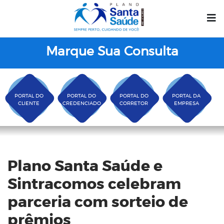
Marque Sua Consulta
PORTAL DO
PORTAL DO
PORTAL DO
PORTAL DA
CLIENTE
CREDENCIADO
CORRETOR
EMPRESA
Blog
Plano Santa Saúde e
Sintracomos celebram
parceria com sorteio de
prêmios