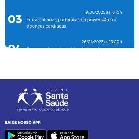
19/08/2025 as 16:10h
03
Frutas: aliadas poderosas na prevenção de
doenças cardíacas
26/04/2025 as 10:00h
04
Como o plano de saúde ajuda a detectar
doenças silenciosas a tempo
23/12/2024 as 10:00h
05
Entenda o por que a pressão 12 por 8 passou
a ser considerada alta
24/11/2023 as 14:00h
06
Alimentos termogênicos: conheça quais são
e seus benefícios
BAIXE NOSSO APP:
23/09/2023 as 14:00h
07
Yoga: conheça 6 benefícios dessa prática