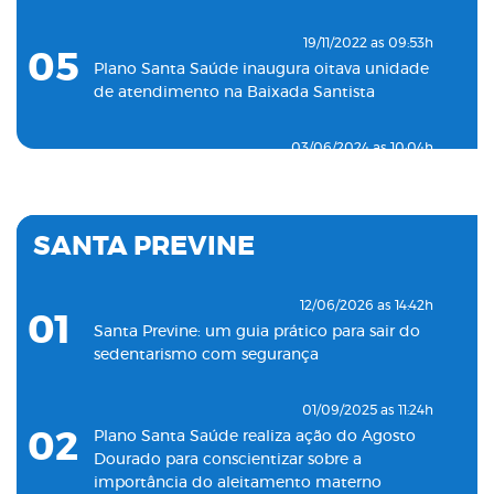
19/11/2022 as 09:53h
05
Plano Santa Saúde inaugura oitava unidade
de atendimento na Baixada Santista
03/06/2024 as 10:04h
06
Plano Santa Saúde inaugura unidade de
pronto atendimento 24h para adultos em
Santos
SANTA PREVINE
18/05/2022 as 09:00h
07
Clínica Santa Saúde inaugurará unidade no
12/06/2026 as 14:42h
01
município de Guarujá
Santa Previne: um guia prático para sair do
sedentarismo com segurança
29/09/2021 as 17:35h
08
Santa Saúde Consultas inaugura nova
01/09/2025 as 11:24h
unidade de coleta laboratorial em conjunto
02
Plano Santa Saúde realiza ação do Agosto
com o Plano Santa Casa Saúde
Dourado para conscientizar sobre a
importância do aleitamento materno