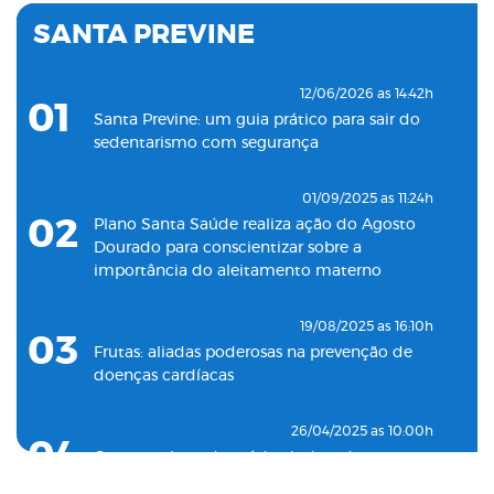
Santos
SANTA PREVINE
18/05/2022 as 09:00h
07
Clínica Santa Saúde inaugurará unidade no
12/06/2026 as 14:42h
01
município de Guarujá
Santa Previne: um guia prático para sair do
sedentarismo com segurança
29/09/2021 as 17:35h
08
Santa Saúde Consultas inaugura nova
01/09/2025 as 11:24h
unidade de coleta laboratorial em conjunto
02
Plano Santa Saúde realiza ação do Agosto
com o Plano Santa Casa Saúde
Dourado para conscientizar sobre a
importância do aleitamento materno
19/08/2025 as 16:10h
03
Frutas: aliadas poderosas na prevenção de
doenças cardíacas
26/04/2025 as 10:00h
04
Como o plano de saúde ajuda a detectar
doenças silenciosas a tempo