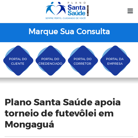
Marque Sua Consulta
PORTAL DO
PORTAL DO
PORTAL DO
PORTAL DA
CLIENTE
CREDENCIADO
CORRETOR
EMPRESA
Blog
Plano Santa Saúde apoia
torneio de futevôlei em
Mongaguá