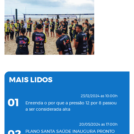
MAIS LIDOS
23/12/2024 as 10:00h
01
Entenda o por que a pressão 12 por 8 passou
a ser considerada alta
20/05/2024 as 17:00h
PLANO SANTA SAÚDE INAUGURA PRONTO