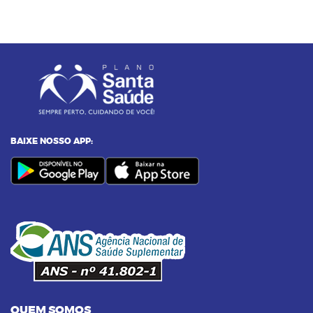
23/12/2024 as 10:00h
05
Entenda o por que a pressão 12 por 8 passou
a ser considerada alta
24/11/2023 as 14:00h
06
Alimentos termogênicos: conheça quais são
e seus benefícios
BAIXE NOSSO APP:
23/09/2023 as 14:00h
07
Yoga: conheça 6 benefícios dessa prática
14/09/2023 as 14:00h
08
Pilates na terceira idade: conheça os
benefícios dessa prática
QUEM SOMOS