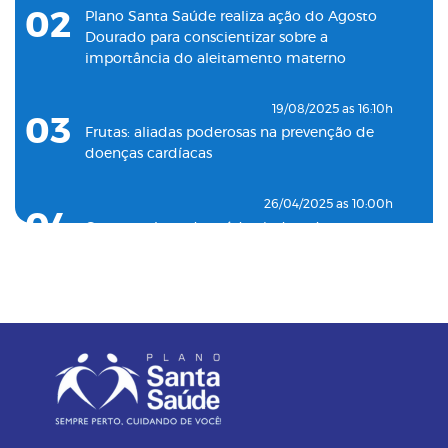
unidade de coleta laboratorial em conjunto
02
Plano Santa Saúde realiza ação do Agosto
com o Plano Santa Casa Saúde
Dourado para conscientizar sobre a
importância do aleitamento materno
19/08/2025 as 16:10h
03
Frutas: aliadas poderosas na prevenção de
doenças cardíacas
26/04/2025 as 10:00h
04
Como o plano de saúde ajuda a detectar
doenças silenciosas a tempo
23/12/2024 as 10:00h
05
Entenda o por que a pressão 12 por 8 passou
a ser considerada alta
24/11/2023 as 14:00h
06
Alimentos termogênicos: conheça quais são
e seus benefícios