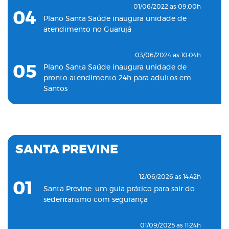
01/06/2022 as 09:00h
04
Plano Santa Saúde inaugura unidade de
atendimento no Guarujá
03/06/2024 as 10:04h
05
Plano Santa Saúde inaugura unidade de
pronto atendimento 24h para adultos em
Santos
19/11/2022 as 09:53h
06
Plano Santa Saúde inaugura oitava unidade
de atendimento na Baixada Santista
SANTA PREVINE
18/05/2022 as 09:00h
07
Clínica Santa Saúde inaugurará unidade no
12/06/2026 as 14:42h
01
município de Guarujá
Santa Previne: um guia prático para sair do
sedentarismo com segurança
29/09/2021 as 17:35h
08
Santa Saúde Consultas inaugura nova
01/09/2025 as 11:24h