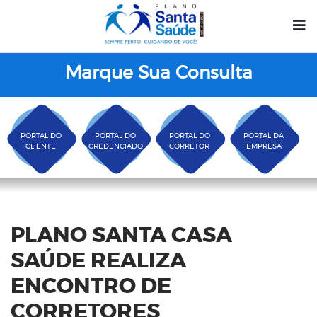
Marque Sua Consulta
PORTAL DO
PORTAL DO
PORTAL DO
PORTAL DA
CLIENTE
CREDENCIADO
CORRETOR
EMPRESA
Blog
PLANO SANTA CASA
SAÚDE REALIZA
ENCONTRO DE
CORRETORES