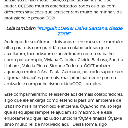
satisfeitos e não mede esforços para auxiliá-los no que
puder. ÔÇ£São muitos aprendizados, todos os dias, com
diferentes situações que acrescentam muito na minha vida
profissional e pessoalÔÇØ.
Leia também
“#OrgulhoDeSer Dalva Santana, desde
2006”
Ao longo desses últimos dois anos e sete meses ele também
olha para trás com gratidão para colaboradoras que o
auxiliaram, incentivaram e acreditaram no seu trabalho,
como por exemplo, Viviana Caldeira, Cleide Barbosa, Sandra
Linhares, Valeria Pina e Simone Tedesco. ÔÇ£Também
agradeço muito à Ana Paula Germano, por todo suporte em
algumas situações pontuais, mas principalmente por sua
amizade e companheirismo diárioÔÇØ, completa.
Esse companheirismo se estende aos demais colaboradores,
algo que ele enxerga como essencial para um ambiente de
trabalho mais harmonioso e eficiente. ÔÇ£Acho muito legal
que as equipes sempre se ajudam ao máximo, e é esse
entrosamento que faz tudo funcionarÔÇØ e finaliza ÔÇ£Me
sinto muito feliz e motivado aqui. Dessa forma, sigo