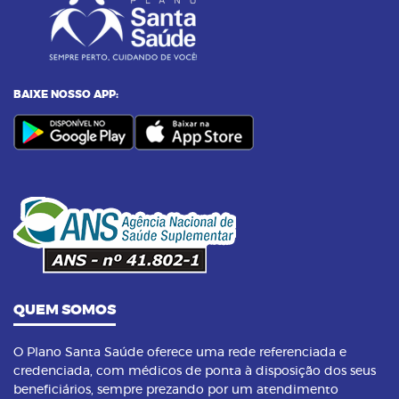
24/11/2023 as 14:00h
06
Alimentos termogênicos: conheça quais são
e seus benefícios
BAIXE NOSSO APP:
23/09/2023 as 14:00h
07
Yoga: conheça 6 benefícios dessa prática
14/09/2023 as 14:00h
08
Pilates na terceira idade: conheça os
benefícios dessa prática
QUEM SOMOS
O Plano Santa Saúde oferece uma rede referenciada e
credenciada, com médicos de ponta à disposição dos seus
beneficiários, sempre prezando por um atendimento