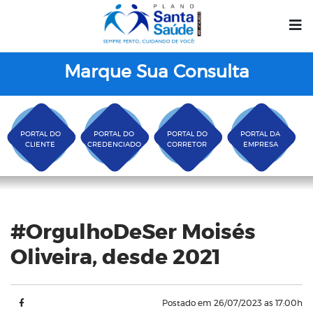
Marque Sua Consulta
PORTAL DO
PORTAL DO
PORTAL DO
PORTAL DA
CLIENTE
CREDENCIADO
CORRETOR
EMPRESA
Blog
#OrgulhoDeSer Moisés
Oliveira, desde 2021
Postado em 26/07/2023 as 17:00h