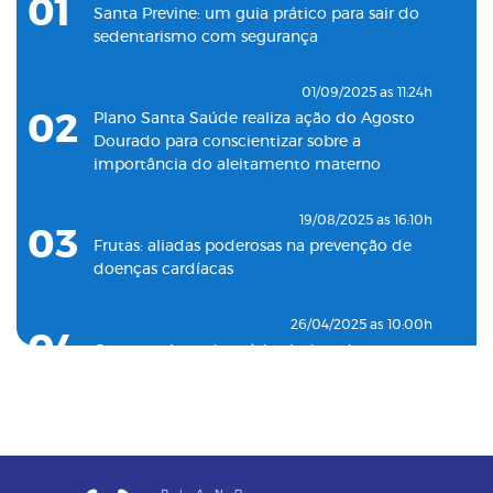
01
município de Guarujá
Santa Previne: um guia prático para sair do
sedentarismo com segurança
29/09/2021 as 17:35h
08
Santa Saúde Consultas inaugura nova
01/09/2025 as 11:24h
unidade de coleta laboratorial em conjunto
02
Plano Santa Saúde realiza ação do Agosto
com o Plano Santa Casa Saúde
Dourado para conscientizar sobre a
importância do aleitamento materno
19/08/2025 as 16:10h
03
Frutas: aliadas poderosas na prevenção de
doenças cardíacas
26/04/2025 as 10:00h
04
Como o plano de saúde ajuda a detectar
doenças silenciosas a tempo
23/12/2024 as 10:00h
05
Entenda o por que a pressão 12 por 8 passou
a ser considerada alta