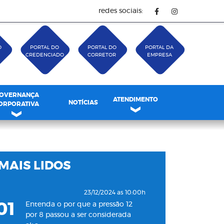
redes sociais:
O
PORTAL DO
PORTAL DO
PORTAL DA
CREDENCIADO
CORRETOR
EMPRESA
OVERNANÇA
ATENDIMENTO
NOTÍCIAS
ORPORATIVA
MAIS LIDOS
23/12/2024 as 10:00h
01
Entenda o por que a pressão 12
por 8 passou a ser considerada