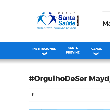
Ma
SANTA
INSTITUCIONAL
PLANOS
PREVINE
Blog
#OrgulhoDeSer Maydja