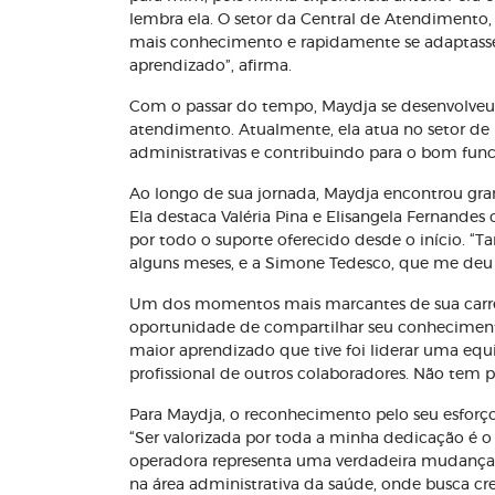
lembra ela. O setor da Central de Atendimento, 
mais conhecimento e rapidamente se adaptasse
aprendizado”, afirma.
Com o passar do tempo, Maydja se desenvolveu
atendimento. Atualmente, ela atua no setor d
administrativas e contribuindo para o bom fu
Ao longo de sua jornada, Maydja encontrou gra
Ela destaca Valéria Pina e Elisangela Fernande
por todo o suporte oferecido desde o início. “
alguns meses, e a Simone Tedesco, que me deu 
Um dos momentos mais marcantes de sua carreir
oportunidade de compartilhar seu conhecimento
maior aprendizado que tive foi liderar uma equ
profissional de outros colaboradores. Não tem p
Para Maydja, o reconhecimento pelo seu esforç
“Ser valorizada por toda a minha dedicação é o 
operadora representa uma verdadeira mudança d
na área administrativa da saúde, onde busca cr