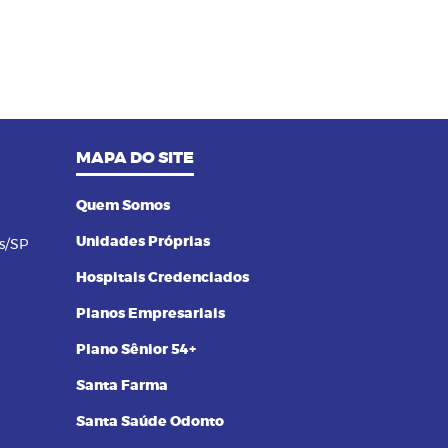
14/09/2023 as 14:00h
08
Pilates na terceira idade: conheça
os benefícios dessa prática
MAPA DO SITE
Quem Somos
Unidades Próprias
s/SP
Hospitais Credenciados
Planos Empresariais
Plano Sênior 54+
Santa Farma
Santa Saúde Odonto