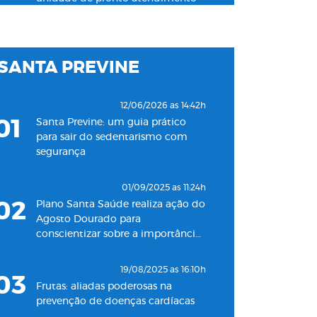
24h para adultos em Santos
19/11/2022 as 09:53h
SANTA PREVINE
06
Plano Santa Saúde inaugura
oitava unidade de atendimento
na Baixada Santista
12/06/2026 as 14:42h
01
Santa Previne: um guia prático
18/05/2022 as 09:00h
para sair do sedentarismo com
07
Clínica Santa Saúde inaugurará
segurança
unidade no município de Guarujá
01/09/2025 as 11:24h
29/09/2021 as 17:35h
02
Plano Santa Saúde realiza ação do
08
Santa Saúde Consultas inaugura
Agosto Dourado para
nova unidade de coleta
conscientizar sobre a importância
laboratorial em conjunto com o
do aleitamento materno
Plano Santa Casa Saúde
19/08/2025 as 16:10h
03
Frutas: aliadas poderosas na
prevenção de doenças cardíacas