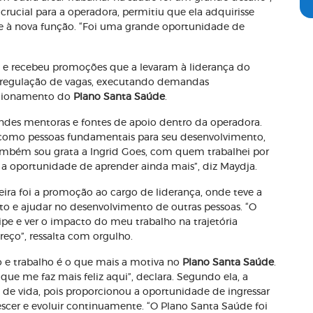
crucial para a operadora, permitiu que ela adquirisse
 à nova função. “Foi uma grande oportunidade de
 e recebeu promoções que a levaram à liderança do
e regulação de vagas, executando demandas
ncionamento do
Plano Santa Saúde
.
ndes mentoras e fontes de apoio dentro da operadora.
s como pessoas fundamentais para seu desenvolvimento,
Também sou grata a Ingrid Goes, com quem trabalhei por
a oportunidade de aprender ainda mais”, diz Maydja.
a foi a promoção ao cargo de liderança, onde teve a
 e ajudar no desenvolvimento de outras pessoas. “O
ipe e ver o impacto do meu trabalho na trajetória
reço”, ressalta com orgulho.
o e trabalho é o que mais a motiva no
Plano Santa Saúde
.
que me faz mais feliz aqui”, declara. Segundo ela, a
e vida, pois proporcionou a oportunidade de ingressar
escer e evoluir continuamente. “O Plano Santa Saúde foi