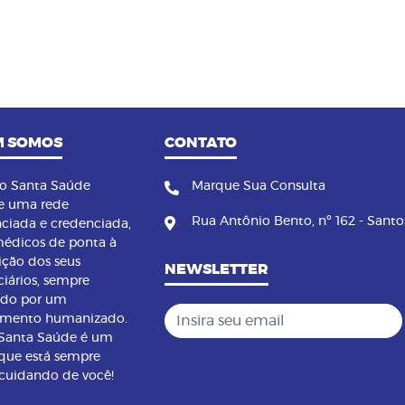
 SOMOS
CONTATO
no Santa Saúde
Marque Sua Consulta
e uma rede
Rua Antônio Bento, nº 162 - Santo
nciada e credenciada,
édicos de ponta à
ição dos seus
NEWSLETTER
ciários, sempre
ndo por um
Insira seu email
imento humanizado.
 Santa Saúde é um
que está sempre
 cuidando de você!