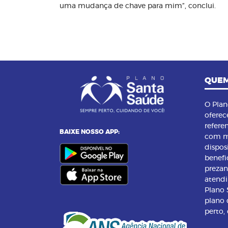
uma mudança de chave para mim”, conclui.
QUEM
O Pla
oferec
refere
BAIXE NOSSO APP:
com m
dispos
benefi
preza
atend
Plano
plano 
perto,