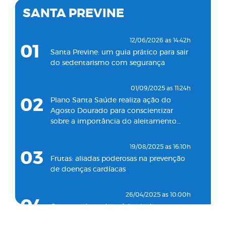
de pronto atendimento 24h para
SANTA PREVINE
adultos em Santos
18/05/2022 as 09:00h
12/06/2026 as 14:42h
07
01
Clínica Santa Saúde inaugurará
Santa Previne: um guia prático para sair
unidade no município de Guarujá
do sedentarismo com segurança
29/09/2021 as 17:35h
01/09/2025 as 11:24h
08
Santa Saúde Consultas inaugura nova
02
Plano Santa Saúde realiza ação do
unidade de coleta laboratorial em
Agosto Dourado para conscientizar
conjunto com o Plano Santa Casa
sobre a importância do aleitamento
Saúde
materno
19/08/2025 as 16:10h
03
Frutas: aliadas poderosas na prevenção
de doenças cardíacas
26/04/2025 as 10:00h
04
Como o plano de saúde ajuda a
detectar doenças silenciosas a tempo