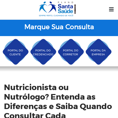
Marque Sua Consulta
PORTAL DO
PORTAL DO
PORTAL DO
PORTAL DA
CLIENTE
CREDENCIADO
CORRETOR
EMPRESA
Blog
Nutricionista ou
Nutrólogo? Entenda as
Diferenças e Saiba Quando
Consultar Cada