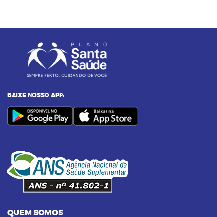
23/12/2024 as 10:00h
05
Entenda o por que a pressão 12 por 8
passou a ser considerada alta
24/11/2023 as 14:00h
06
Alimentos termogênicos: conheça quais
são e seus benefícios
BAIXE NOSSO APP:
23/09/2023 as 14:00h
07
Yoga: conheça 6 benefícios dessa
prática
14/09/2023 as 14:00h
08
Pilates na terceira idade: conheça os
benefícios dessa prática
QUEM SOMOS