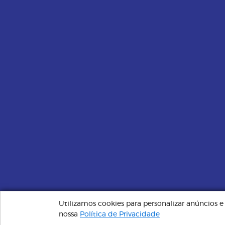
Utilizamos cookies para personalizar anúncios 
Plano Santa Saúde | Sempre Perto, Cuidando de Você © 
nossa
Política de Privacidade
administrador.