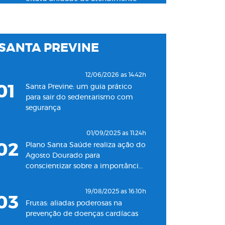
na Baixada Santista
03/06/2024 as 10:04h
SANTA PREVINE
06
Plano Santa Saúde inaugura
unidade de pronto atendimento
24h para adultos em Santos
12/06/2026 as 14:42h
01
Santa Previne: um guia prático
18/05/2022 as 09:00h
para sair do sedentarismo com
07
Clínica Santa Saúde inaugurará
segurança
unidade no município de Guarujá
01/09/2025 as 11:24h
29/09/2021 as 17:35h
02
Plano Santa Saúde realiza ação do
08
Santa Saúde Consultas inaugura
Agosto Dourado para
nova unidade de coleta
conscientizar sobre a importância
laboratorial em conjunto com o
do aleitamento materno
Plano Santa Casa Saúde
19/08/2025 as 16:10h
03
Frutas: aliadas poderosas na
prevenção de doenças cardíacas