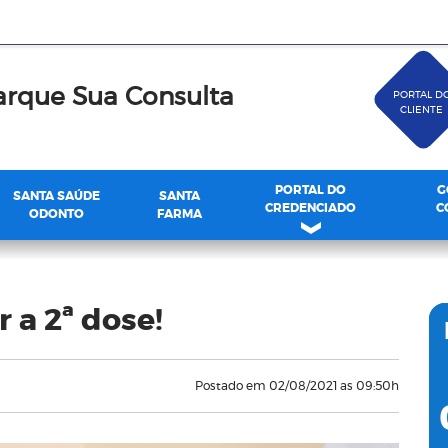
rque Sua Consulta
PORTAL D
CLIENTE
PORTAL DO
G
SANTA SAÚDE
SANTA
CREDENCIADO
C
ODONTO
FARMA
 a 2ª dose!
Postado em 02/08/2021 as 09:50h