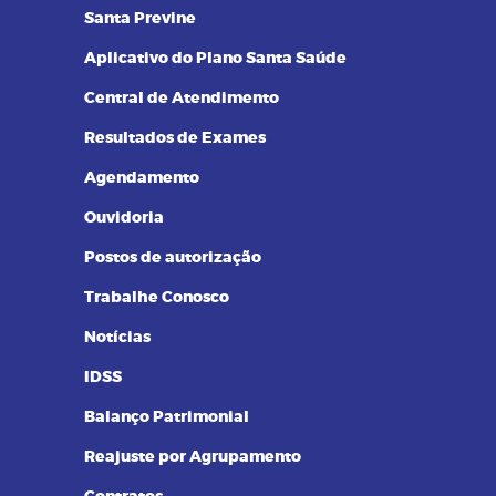
14/09/2023 as 14:00h
08
Santa Previne
Pilates na terceira idade: conheça
os benefícios dessa prática
Aplicativo do Plano Santa Saúde
Central de Atendimento
Resultados de Exames
Agendamento
Ouvidoria
Postos de autorização
Trabalhe Conosco
Notícias
IDSS
Balanço Patrimonial
Reajuste por Agrupamento