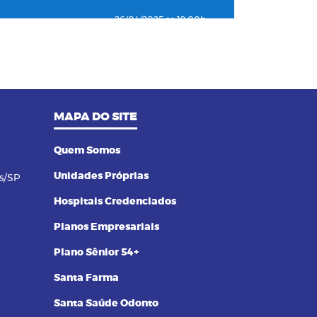
26/04/2025 as 10:00h
04
Como o plano de saúde ajuda a
detectar doenças silenciosas a
tempo
23/12/2024 as 10:00h
MAPA DO SITE
05
Entenda o por que a pressão 12
por 8 passou a ser considerada
alta
Quem Somos
Unidades Próprias
s/SP
24/11/2023 as 14:00h
06
Alimentos termogênicos: conheça
Hospitais Credenciados
quais são e seus benefícios
Planos Empresariais
23/09/2023 as 14:00h
Plano Sênior 54+
07
Yoga: conheça 6 benefícios dessa
Santa Farma
prática
Santa Saúde Odonto