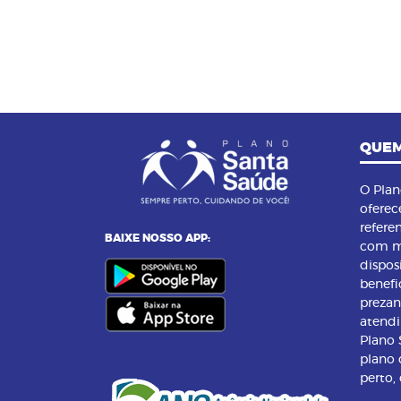
QUEM
O Pla
oferec
refere
BAIXE NOSSO APP:
com m
dispos
benefi
preza
atend
Plano
plano 
perto,