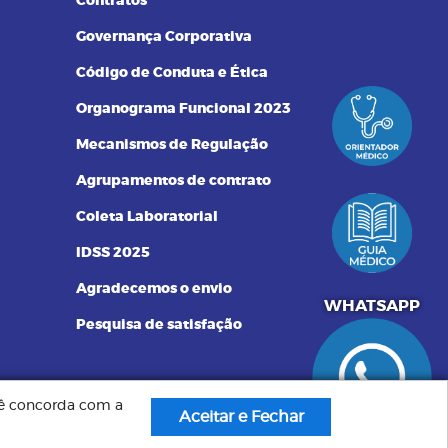
Contratos
Governança Corporativa
Código de Conduta e Ética
Organograma Funcional 2023
Mecanismos de Regulação
Agrupamentos de contrato
Coleta Laboratorial
IDSS 2025
Agradecemos o envio
551340072250
WHATSAPP
Pesquisa de satisfação
ocê concorda com a
Criação de Sites: GV8 Sites & Sistemas
idos pelo
Aceitar e Fechar