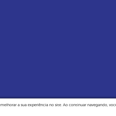
e melhorar a sua experiência no site. Ao continuar navegando, v
Todos os direitos reservados. Implementação de conteúdo e material fornec