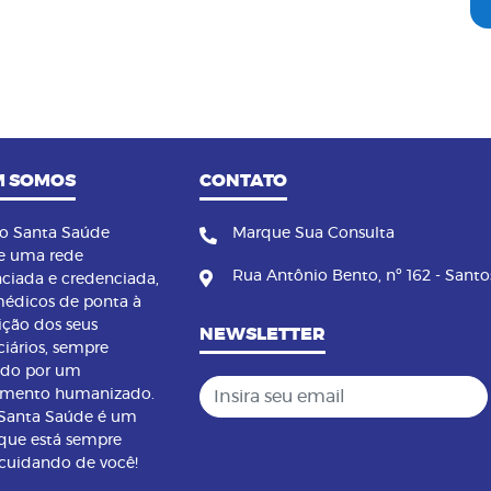
 SOMOS
CONTATO
no Santa Saúde
Marque Sua Consulta
e uma rede
Rua Antônio Bento, nº 162 - Santo
nciada e credenciada,
édicos de ponta à
ição dos seus
NEWSLETTER
ciários, sempre
ndo por um
Insira seu email
imento humanizado.
 Santa Saúde é um
que está sempre
 cuidando de você!