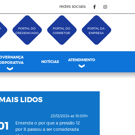
redes sociais:
O
PORTAL DO
PORTAL DO
PORTAL DA
CREDENCIADO
CORRETOR
EMPRESA
OVERNANÇA
ATENDIMENTO
NOTÍCIAS
ORPORATIVA
MAIS LIDOS
23/12/2024 as 10:00h
01
Entenda o por que a pressão 12
por 8 passou a ser considerada