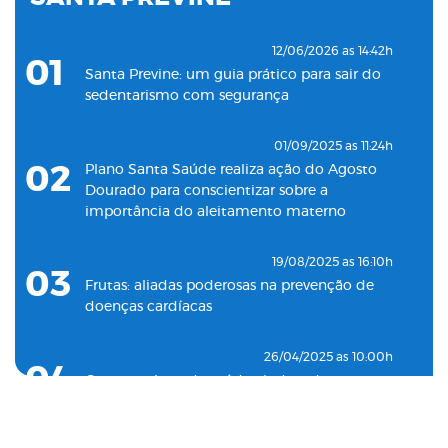
18/05/2022 as 09:00h
07
Clínica Santa Saúde inaugurará unidade no
12/06/2026 as 14:42h
01
município de Guarujá
Santa Previne: um guia prático para sair do
sedentarismo com segurança
29/09/2021 as 17:35h
08
Santa Saúde Consultas inaugura nova
01/09/2025 as 11:24h
unidade de coleta laboratorial em conjunto
02
Plano Santa Saúde realiza ação do Agosto
com o Plano Santa Casa Saúde
Dourado para conscientizar sobre a
importância do aleitamento materno
19/08/2025 as 16:10h
03
Frutas: aliadas poderosas na prevenção de
doenças cardíacas
26/04/2025 as 10:00h
04
Como o plano de saúde ajuda a detectar
doenças silenciosas a tempo