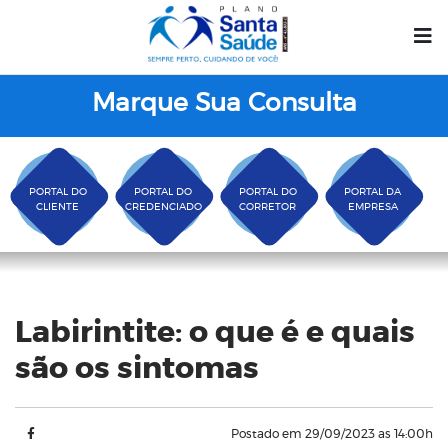
Marque Sua Consulta
PORTAL DO
PORTAL DO
PORTAL DO
PORTAL DA
CLIENTE
CREDENCIADO
CORRETOR
EMPRESA
Blog
Labirintite: o que é e quais
são os sintomas
Postado em 29/09/2023 as 14:00h