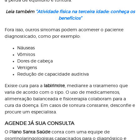
a perda de equilíbrio e tontura.
Leia também
“Atividade física na terceira idade: conheça os
benefícios”
Fora isso, outros sintomas podem acometer o paciente
diagnosticado, como por exemplo:
Náuseas
Vômitos
Dores de cabeça
Vertigens
Redução de capacidade auditiva
Existe cura para a
labirintite
, mediante a tratamento que
varia de acordo com o tipo. O uso de medicamentos,
alimentação balanceada e fisioterapia colaboram para a
cura da doença. Em casos de tontura constante, desconfie e
procure um especialista.
AGENDE JÁ SUA CONSULTA
O P
lano Santa Saúde
conta com uma equipe de
otorrinolaringologistas capacitados para o diagnóstico e