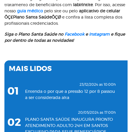
tratamento de beneficiários com
labirintite
. Por isso, acesse
nosso
guia médico
pelo site ou pelo
aplicativo de celular
ÔÇ£Plano Santa SaúdeÔÇØ
e confira a lista completa dos
profissionais credenciados.
Siga o Plano Santa Saúde no
Facebook
e
Instagram
e fique
por dentro de todas as novidades!
MAIS LIDOS
23/12/2024 as 10:00h
01
Entenda o por que a pressão 12 por 8 passou
a ser considerada alta
20/05/2024 as 17:00h
02
PLANO SANTA SAÚDE INAUGURA PRONTO
ATENDIMENTO ADULTO 24H EM SANTOS