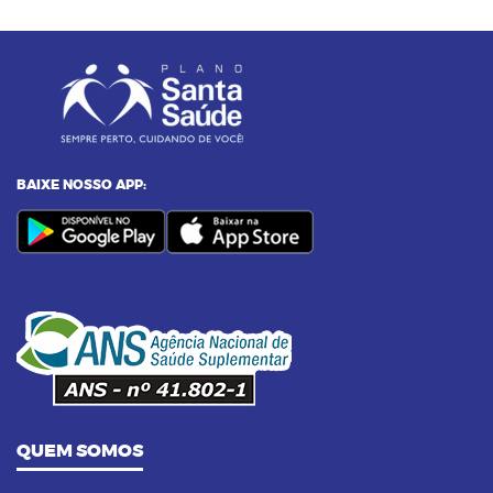
23/12/2024 as 10:00h
05
Entenda o por que a pressão 12 por 8 passou
a ser considerada alta
24/11/2023 as 14:00h
06
Alimentos termogênicos: conheça quais são
e seus benefícios
BAIXE NOSSO APP:
23/09/2023 as 14:00h
07
Yoga: conheça 6 benefícios dessa prática
14/09/2023 as 14:00h
08
Pilates na terceira idade: conheça os
benefícios dessa prática
QUEM SOMOS