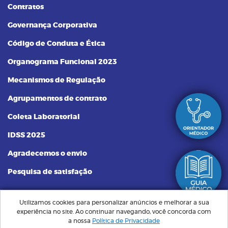
Contratos
Governança Corporativa
Código de Conduta e Ética
Organograma Funcional 2023
Mecanismos de Regulação
Agrupamentos de contrato
Coleta Laboratorial
IDSS 2025
Agradecemos o envio
Pesquisa de satisfação
Utilizamos cookies para personalizar anúncios e melhorar a sua
experiência no site. Ao continuar navegando, você concorda com
Plano Santa Saúde | Sempre Perto, Cuidando de Você © Todos os
a nossa
Política de Privacidade
direitos reservados. Implementação de conteúdo e material fornecidos