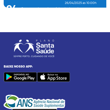
26/04/2025 as 10:00h
04
Como o plano de saúde ajuda a detectar
doenças silenciosas a tempo
23/12/2024 as 10:00h
05
Entenda o por que a pressão 12 por 8 passou
a ser considerada alta
24/11/2023 as 14:00h
06
Alimentos termogênicos: conheça quais são
e seus benefícios
BAIXE NOSSO APP:
23/09/2023 as 14:00h
07
Yoga: conheça 6 benefícios dessa prática
14/09/2023 as 14:00h
08
Pilates na terceira idade: conheça os
benefícios dessa prática