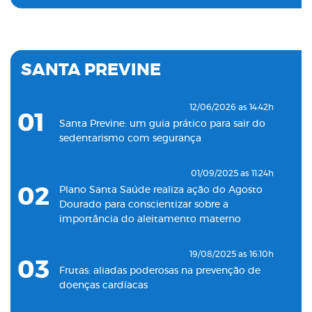
19/11/2022 as 09:53h
06
Plano Santa Saúde inaugura oitava unidade
de atendimento na Baixada Santista
SANTA PREVINE
18/05/2022 as 09:00h
07
Clínica Santa Saúde inaugurará unidade no
12/06/2026 as 14:42h
01
município de Guarujá
Santa Previne: um guia prático para sair do
sedentarismo com segurança
29/09/2021 as 17:35h
08
Santa Saúde Consultas inaugura nova
01/09/2025 as 11:24h
unidade de coleta laboratorial em conjunto
02
Plano Santa Saúde realiza ação do Agosto
com o Plano Santa Casa Saúde
Dourado para conscientizar sobre a
importância do aleitamento materno
19/08/2025 as 16:10h
03
Frutas: aliadas poderosas na prevenção de
doenças cardíacas