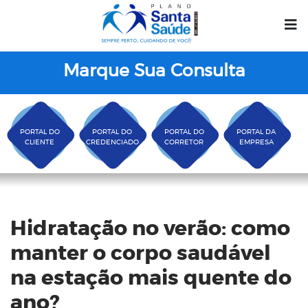
Marque Sua Consulta
PORTAL DO
PORTAL DO
PORTAL DO
PORTAL DA
CLIENTE
CREDENCIADO
CORRETOR
EMPRESA
Blog
Hidratação no verão: como
manter o corpo saudável
na estação mais quente do
ano?