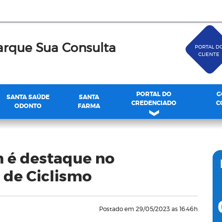
rque Sua Consulta
PORTAL D
CLIENTE
PORTAL DO
G
SANTA SAÚDE
SANTA
CREDENCIADO
C
ODONTO
FARMA
m é destaque no
 de Ciclismo
Postado em 29/05/2023 as 16:46h