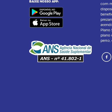
BAIXE NOSSO APP:
com m
dispos
benefi
preza
atend
Plano
plano 
perto,