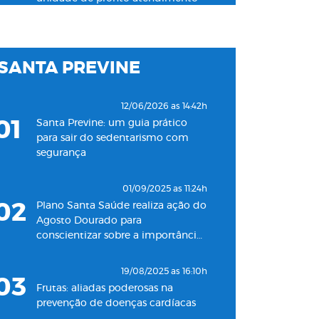
24h para adultos em Santos
19/11/2022 as 09:53h
SANTA PREVINE
06
Plano Santa Saúde inaugura
oitava unidade de atendimento
na Baixada Santista
12/06/2026 as 14:42h
01
Santa Previne: um guia prático
18/05/2022 as 09:00h
para sair do sedentarismo com
07
Clínica Santa Saúde inaugurará
segurança
unidade no município de Guarujá
01/09/2025 as 11:24h
29/09/2021 as 17:35h
02
Plano Santa Saúde realiza ação do
08
Santa Saúde Consultas inaugura
Agosto Dourado para
nova unidade de coleta
conscientizar sobre a importância
laboratorial em conjunto com o
do aleitamento materno
Plano Santa Casa Saúde
19/08/2025 as 16:10h
03
Frutas: aliadas poderosas na
prevenção de doenças cardíacas