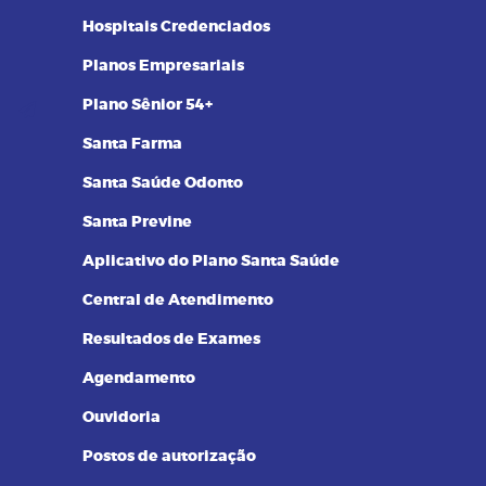
14/09/2023 as 14:00h
08
Hospitais Credenciados
Pilates na terceira idade: conheça
os benefícios dessa prática
Planos Empresariais
Plano Sênior 54+
Santa Farma
Santa Saúde Odonto
Santa Previne
Aplicativo do Plano Santa Saúde
Central de Atendimento
Resultados de Exames
Agendamento
Ouvidoria
Postos de autorização