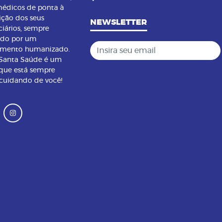
édicos de ponta à
ição dos seus
NEWSLETTER
ciários, sempre
ndo por um
Insira seu email
imento humanizado.
 Santa Saúde é um
que está sempre
 cuidando de você!