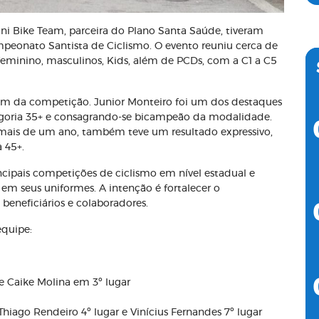
ini Bike Team, parceira do Plano Santa Saúde, tiveram
mpeonato Santista de Ciclismo. O evento reuniu cerca de
e feminino, masculinos, Kids, além de PCDs, com a C1 a C5
aram da competição. Junior Monteiro foi um dos destaques
egoria 35+ e consagrando-se bicampeão da modalidade.
o mais de um ano, também teve um resultado expressivo,
 45+.
ncipais competições de ciclismo em nível estadual e
m seus uniformes. A intenção é fortalecer o
eneficiários e colaboradores.
equipe:
 e Caike Molina em 3º lugar
 Thiago Rendeiro 4º lugar e Vinícius Fernandes 7º lugar