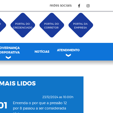
redes sociais:
O
PORTAL DO
PORTAL DO
PORTAL DA
CREDENCIADO
CORRETOR
EMPRESA
OVERNANÇA
ATENDIMENTO
NOTÍCIAS
ORPORATIVA
MAIS LIDOS
23/12/2024 as 10:00h
01
Entenda o por que a pressão 12
por 8 passou a ser considerada