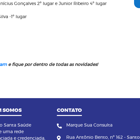
inícius Gonçalves 2º lugar e Junior Ribeiro 4º lugar
lva -1º lugar
ram
e fique por dentro de todas as novidades!
 SOMOS
CONTATO
no Santa Saúde
Marque Sua Consulta
e uma rede
Rua Antônio Bento, nº 162 - Santo
nciada e credenciada,