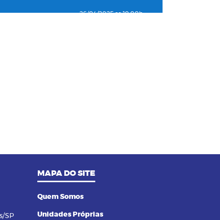
26/04/2025 as 10:00h
04
Como o plano de saúde ajuda a
detectar doenças silenciosas a
tempo
23/12/2024 as 10:00h
05
Entenda o por que a pressão 12
por 8 passou a ser considerada
alta
24/11/2023 as 14:00h
06
Alimentos termogênicos: conheça
quais são e seus benefícios
MAPA DO SITE
23/09/2023 as 14:00h
07
Yoga: conheça 6 benefícios dessa
prática
Quem Somos
Unidades Próprias
s/SP