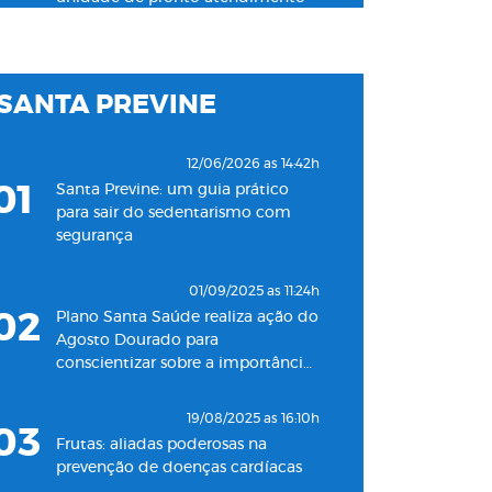
24h para adultos em Santos
19/11/2022 as 09:53h
SANTA PREVINE
06
Plano Santa Saúde inaugura
oitava unidade de atendimento
na Baixada Santista
12/06/2026 as 14:42h
01
Santa Previne: um guia prático
18/05/2022 as 09:00h
para sair do sedentarismo com
07
Clínica Santa Saúde inaugurará
segurança
unidade no município de Guarujá
01/09/2025 as 11:24h
29/09/2021 as 17:35h
02
Plano Santa Saúde realiza ação do
08
Santa Saúde Consultas inaugura
Agosto Dourado para
nova unidade de coleta
conscientizar sobre a importância
laboratorial em conjunto com o
do aleitamento materno
Plano Santa Casa Saúde
19/08/2025 as 16:10h
03
Frutas: aliadas poderosas na
prevenção de doenças cardíacas