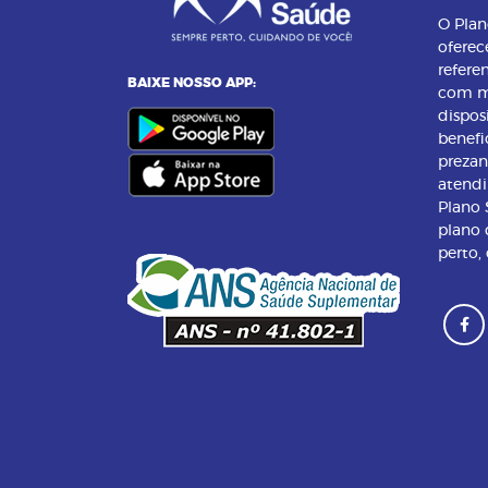
O Pla
oferec
refere
BAIXE NOSSO APP:
com m
dispos
benefi
preza
atend
Plano
plano 
perto,