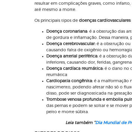
resultar em complicações graves, como infarto, a
até mesmo a morte.
Os principais tipos de
doenças cardiovasculares
Doença coronariana
: é a obstrução das a
de gordura e inflamação. Dessa maneira, 
Doença cerebrovascular:
é a obstrução ou
causando falta de oxigênio ou hemorragi
Doença arterial periférica:
é a obstrução d
inferiores, causando dor, feridas, gangre
Doença cardíaca reumática:
é o dano no c
reumática
Cardiopatia congênita:
é a malformação na
nascimento, podendo afetar não só o fl
disso, pode ser diagnosticada na gestação
Trombose venosa profunda e embolia pul
das pernas e podem se soltar e se mover p
peito e morte súbita.
Leia também “
Dia Mundial de Pr