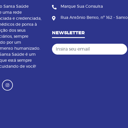
no Santa Saúde
Marque Sua Consulta
e uma rede
Rua Antônio Bento, nº 162 - Santo
nciada e credenciada,
édicos de ponta à
ição dos seus
NEWSLETTER
ciários, sempre
ndo por um
Insira seu email
imento humanizado.
 Santa Saúde é um
que está sempre
 cuidando de você!