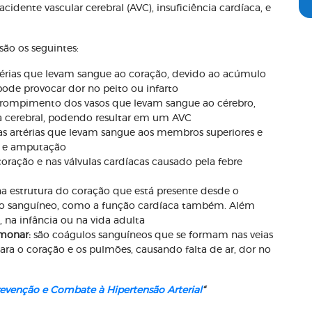
cidente vascular cerebral (AVC), insuficiência cardíaca, e
são os seguintes:
rtérias que levam sangue ao coração, devido ao acúmulo
pode provocar dor no peito ou infarto
 rompimento dos vasos que levam sangue ao cérebro,
a cerebral, podendo resultar em um AVC
as artérias que levam sangue aos membros superiores e
na e amputação
oração e nas válvulas cardíacas causado pela febre
 estrutura do coração que está presente desde o
uxo sanguíneo, como a função cardíaca também. Além
, na infância ou na vida adulta
monar:
são coágulos sanguíneos que se formam nas veias
ara o coração e os pulmões, causando falta de ar, dor no
evenção e Combate à Hipertensão Arterial
“