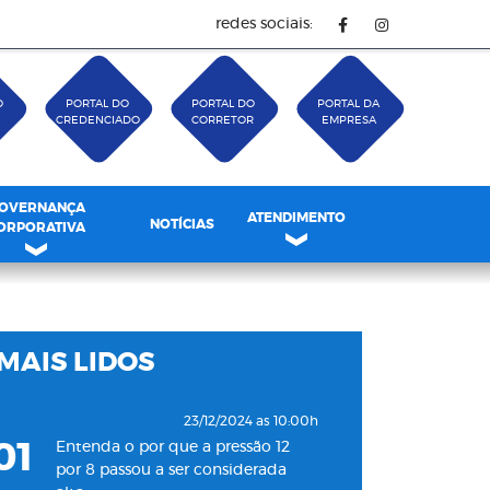
redes sociais:
O
PORTAL DO
PORTAL DO
PORTAL DA
CREDENCIADO
CORRETOR
EMPRESA
OVERNANÇA
ATENDIMENTO
NOTÍCIAS
ORPORATIVA
MAIS LIDOS
23/12/2024 as 10:00h
01
Entenda o por que a pressão 12
por 8 passou a ser considerada