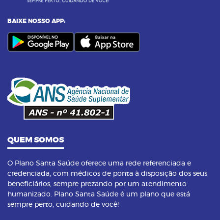
e seus benefícios
BAIXE NOSSO APP:
23/09/2023 as 14:00h
07
Yoga: conheça 6 benefícios dessa prática
14/09/2023 as 14:00h
08
Pilates na terceira idade: conheça os
benefícios dessa prática
QUEM SOMOS
O Plano Santa Saúde oferece uma rede referenciada e
credenciada, com médicos de ponta à disposição dos seus
beneficiários, sempre prezando por um atendimento
humanizado. Plano Santa Saúde é um plano que está
sempre perto, cuidando de você!