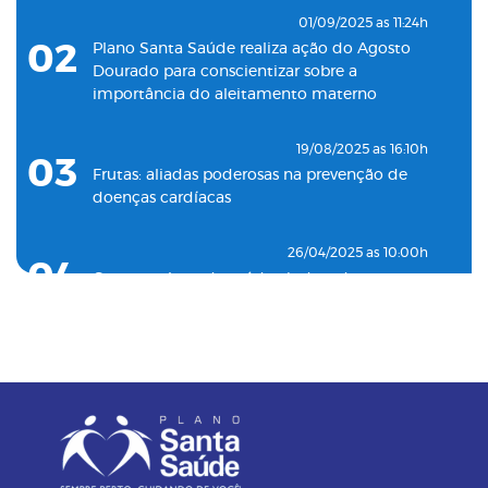
08
Santa Saúde Consultas inaugura nova
01/09/2025 as 11:24h
unidade de coleta laboratorial em conjunto
02
Plano Santa Saúde realiza ação do Agosto
com o Plano Santa Casa Saúde
Dourado para conscientizar sobre a
importância do aleitamento materno
19/08/2025 as 16:10h
03
Frutas: aliadas poderosas na prevenção de
doenças cardíacas
26/04/2025 as 10:00h
04
Como o plano de saúde ajuda a detectar
doenças silenciosas a tempo
23/12/2024 as 10:00h
05
Entenda o por que a pressão 12 por 8 passou
a ser considerada alta
24/11/2023 as 14:00h
06
Alimentos termogênicos: conheça quais são