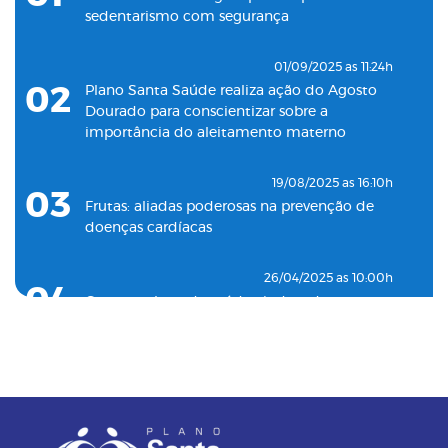
sedentarismo com segurança
29/09/2021 as 17:35h
08
Santa Saúde Consultas inaugura nova
01/09/2025 as 11:24h
unidade de coleta laboratorial em conjunto
02
Plano Santa Saúde realiza ação do Agosto
com o Plano Santa Casa Saúde
Dourado para conscientizar sobre a
importância do aleitamento materno
19/08/2025 as 16:10h
03
Frutas: aliadas poderosas na prevenção de
doenças cardíacas
26/04/2025 as 10:00h
04
Como o plano de saúde ajuda a detectar
doenças silenciosas a tempo
23/12/2024 as 10:00h
05
Entenda o por que a pressão 12 por 8 passou
a ser considerada alta