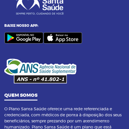
24/11/2023 as 14:00h
06
Alimentos termogênicos: conheça quais são
e seus benefícios
BAIXE NOSSO APP:
23/09/2023 as 14:00h
07
Yoga: conheça 6 benefícios dessa prática
14/09/2023 as 14:00h
08
Pilates na terceira idade: conheça os
benefícios dessa prática
QUEM SOMOS
O Plano Santa Saúde oferece uma rede referenciada e
credenciada, com médicos de ponta à disposição dos seus
beneficiários, sempre prezando por um atendimento
humanizado. Plano Santa Saúde é um plano que está