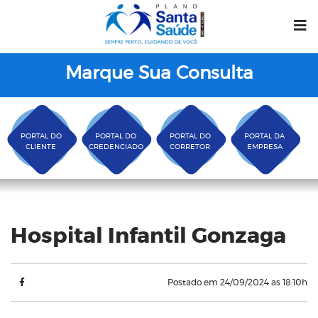
Marque Sua Consulta
PORTAL DO
PORTAL DO
PORTAL DO
PORTAL DA
CLIENTE
CREDENCIADO
CORRETOR
EMPRESA
Blog
Hospital Infantil Gonzaga
Postado em 24/09/2024 as 18:10h