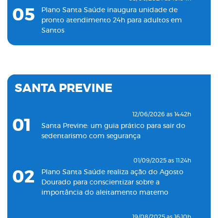
05
Plano Santa Saúde inaugura unidade de
pronto atendimento 24h para adultos em
Santos
19/11/2022 as 09:53h
06
Plano Santa Saúde inaugura oitava unidade
de atendimento na Baixada Santista
SANTA PREVINE
18/05/2022 as 09:00h
07
Clínica Santa Saúde inaugurará unidade no
12/06/2026 as 14:42h
01
município de Guarujá
Santa Previne: um guia prático para sair do
sedentarismo com segurança
29/09/2021 as 17:35h
08
Santa Saúde Consultas inaugura nova
01/09/2025 as 11:24h
unidade de coleta laboratorial em conjunto
02
Plano Santa Saúde realiza ação do Agosto
com o Plano Santa Casa Saúde
Dourado para conscientizar sobre a
importância do aleitamento materno
19/08/2025 as 16:10h