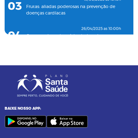
03
Frutas: aliadas poderosas na prevenção de
doenças cardíacas
26/04/2025 as 10:00h
04
Como o plano de saúde ajuda a detectar
doenças silenciosas a tempo
23/12/2024 as 10:00h
05
Entenda o por que a pressão 12 por 8 passou
a ser considerada alta
24/11/2023 as 14:00h
06
Alimentos termogênicos: conheça quais são
e seus benefícios
BAIXE NOSSO APP:
23/09/2023 as 14:00h
07
Yoga: conheça 6 benefícios dessa prática