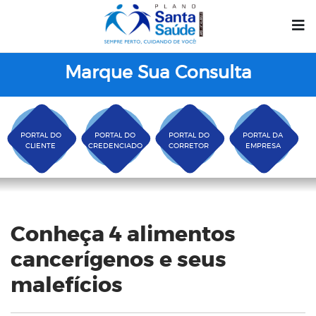
Marque Sua Consulta
PORTAL DO
PORTAL DO
PORTAL DO
PORTAL DA
CLIENTE
CREDENCIADO
CORRETOR
EMPRESA
Blog
Conheça 4 alimentos
cancerígenos e seus
malefícios