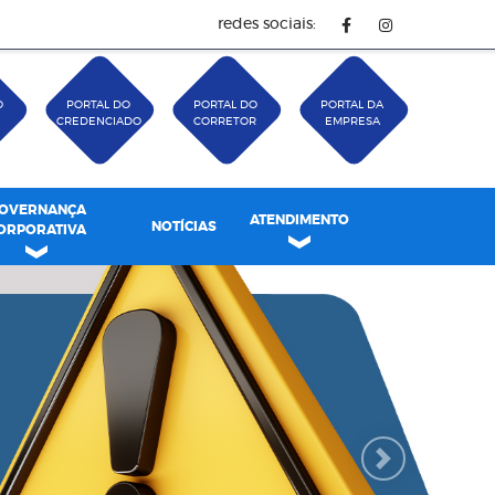
redes sociais:
O
PORTAL DO
PORTAL DO
PORTAL DA
CREDENCIADO
CORRETOR
EMPRESA
OVERNANÇA
ATENDIMENTO
NOTÍCIAS
ORPORATIVA
Next