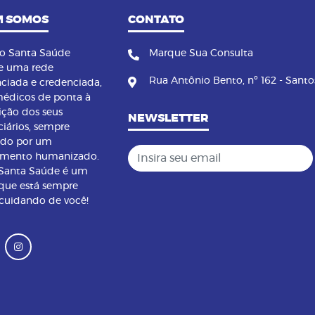
 SOMOS
CONTATO
no Santa Saúde
Marque Sua Consulta
e uma rede
Rua Antônio Bento, nº 162 - Santo
nciada e credenciada,
édicos de ponta à
ição dos seus
NEWSLETTER
ciários, sempre
ndo por um
Insira seu email
imento humanizado.
 Santa Saúde é um
que está sempre
 cuidando de você!