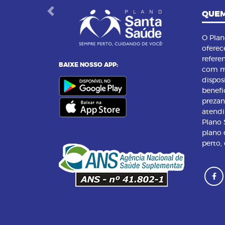
QUEM
Previous
O Pla
oferec
refere
BAIXE NOSSO APP:
com m
dispos
benefi
preza
atend
Plano
plano 
perto,