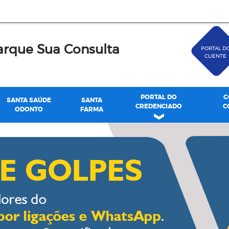
rque Sua Consulta
PORTAL D
CLIENTE
PORTAL DO
G
SANTA SAÚDE
SANTA
CREDENCIADO
C
ODONTO
FARMA
de