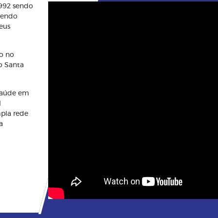
1992 sendo
btendo
eus
o no
o Santa
saúde em
l
mpla rede
a