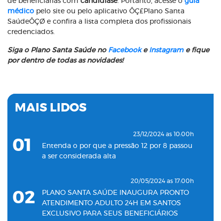
de beneficiárias com
candidíase
. Portanto, acesse o
guia
médico
pelo site ou pelo aplicativo ÔÇ£Plano Santa
SaúdeÔÇØ e confira a lista completa dos profissionais
credenciados.
Siga o Plano Santa Saúde no
Facebook
e
Instagram
e fique
por dentro de todas as novidades!
MAIS LIDOS
23/12/2024 as 10:00h
01
Entenda o por que a pressão 12 por 8 passou
a ser considerada alta
20/05/2024 as 17:00h
02
PLANO SANTA SAÚDE INAUGURA PRONTO
ATENDIMENTO ADULTO 24H EM SANTOS
EXCLUSIVO PARA SEUS BENEFICIÁRIOS