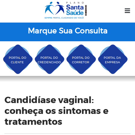
Marque Sua Consulta
PORTAL DO
PORTAL DO
PORTAL DO
PORTAL DA
CLIENTE
CREDENCIADO
CORRETOR
EMPRESA
Blog
Candidíase vaginal:
conheça os sintomas e
tratamentos