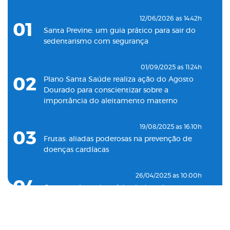
18/05/2022 as 09:00h
07
Clínica Santa Saúde inaugurará unidade no
12/06/2026 as 14:42h
01
município de Guarujá
Santa Previne: um guia prático para sair do
sedentarismo com segurança
29/09/2021 as 17:35h
08
Santa Saúde Consultas inaugura nova
01/09/2025 as 11:24h
unidade de coleta laboratorial em conjunto
02
Plano Santa Saúde realiza ação do Agosto
com o Plano Santa Casa Saúde
Dourado para conscientizar sobre a
importância do aleitamento materno
19/08/2025 as 16:10h
03
Frutas: aliadas poderosas na prevenção de
doenças cardíacas
26/04/2025 as 10:00h
04
Como o plano de saúde ajuda a detectar
doenças silenciosas a tempo
23/12/2024 as 10:00h