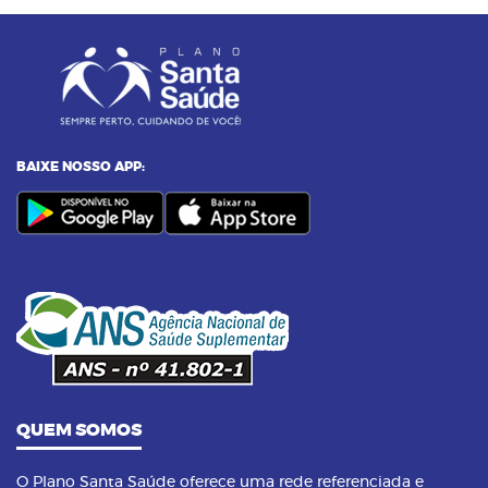
05
Entenda o por que a pressão 12 por 8 passou
a ser considerada alta
24/11/2023 as 14:00h
06
Alimentos termogênicos: conheça quais são
e seus benefícios
BAIXE NOSSO APP:
23/09/2023 as 14:00h
07
Yoga: conheça 6 benefícios dessa prática
14/09/2023 as 14:00h
08
Pilates na terceira idade: conheça os
benefícios dessa prática
QUEM SOMOS
O Plano Santa Saúde oferece uma rede referenciada e