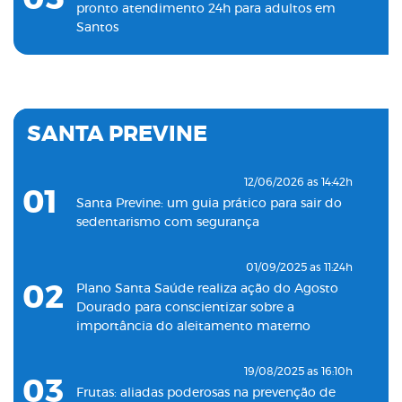
pronto atendimento 24h para adultos em
Santos
19/11/2022 as 09:53h
06
Plano Santa Saúde inaugura oitava unidade
de atendimento na Baixada Santista
SANTA PREVINE
18/05/2022 as 09:00h
07
Clínica Santa Saúde inaugurará unidade no
12/06/2026 as 14:42h
01
município de Guarujá
Santa Previne: um guia prático para sair do
sedentarismo com segurança
29/09/2021 as 17:35h
08
Santa Saúde Consultas inaugura nova
01/09/2025 as 11:24h
unidade de coleta laboratorial em conjunto
02
Plano Santa Saúde realiza ação do Agosto
com o Plano Santa Casa Saúde
Dourado para conscientizar sobre a
importância do aleitamento materno
19/08/2025 as 16:10h
03
Frutas: aliadas poderosas na prevenção de