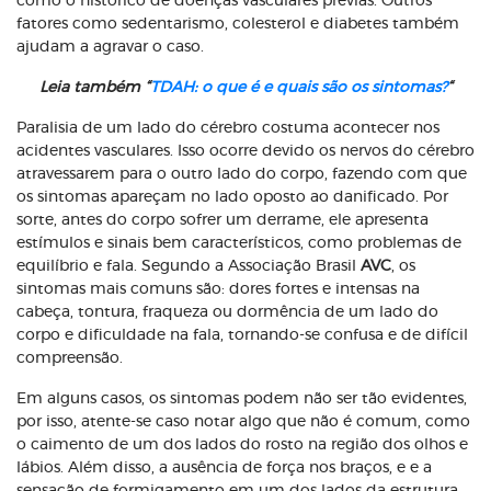
como o histórico de doenças vasculares prévias. Outros
fatores como sedentarismo, colesterol e diabetes também
ajudam a agravar o caso.
Leia também “
TDAH: o que é e quais são os sintomas?
“
Paralisia de um lado do cérebro costuma acontecer nos
acidentes vasculares. Isso ocorre devido os nervos do cérebro
atravessarem para o outro lado do corpo, fazendo com que
os sintomas apareçam no lado oposto ao danificado. Por
sorte, antes do corpo sofrer um derrame, ele apresenta
estímulos e sinais bem característicos, como problemas de
equilíbrio e fala. Segundo a Associação Brasil
AVC
, os
sintomas mais comuns são: dores fortes e intensas na
cabeça, tontura, fraqueza ou dormência de um lado do
corpo e dificuldade na fala, tornando-se confusa e de difícil
compreensão.
Em alguns casos, os sintomas podem não ser tão evidentes,
por isso, atente-se caso notar algo que não é comum, como
o caimento de um dos lados do rosto na região dos olhos e
lábios. Além disso, a ausência de força nos braços, e e a