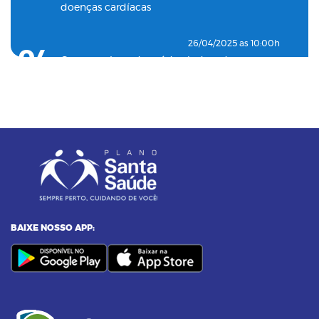
doenças cardíacas
26/04/2025 as 10:00h
04
Como o plano de saúde ajuda a detectar
doenças silenciosas a tempo
23/12/2024 as 10:00h
05
Entenda o por que a pressão 12 por 8 passou
a ser considerada alta
24/11/2023 as 14:00h
06
Alimentos termogênicos: conheça quais são
e seus benefícios
BAIXE NOSSO APP:
23/09/2023 as 14:00h
07
Yoga: conheça 6 benefícios dessa prática
14/09/2023 as 14:00h
08
Pilates na terceira idade: conheça os