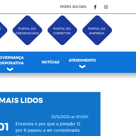
redes sociais:
O
PORTAL DO
PORTAL DO
PORTAL DA
CREDENCIADO
CORRETOR
EMPRESA
OVERNANÇA
ATENDIMENTO
NOTÍCIAS
ORPORATIVA
MAIS LIDOS
23/12/2024 as 10:00h
01
Entenda o por que a pressão 12
por 8 passou a ser considerada