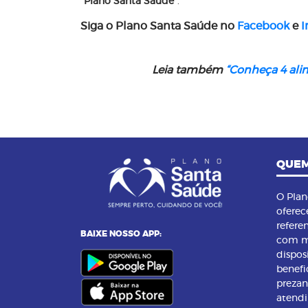
“Plano Santa Saúde”
.
Siga o Plano Santa Saúde no
Facebook
e
I
Leia também
“Conheça 4 alim
QUEM
O Pla
oferec
refere
BAIXE NOSSO APP:
com m
dispos
benefi
preza
atend