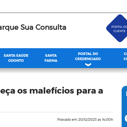
rque Sua Consulta
PORTAL D
CLIENTE
PORTAL DO
G
SANTA SAÚDE
SANTA
CREDENCIADO
C
ODONTO
FARMA
ça os malefícios para a
Postado em 20/12/2023 as 14:00h