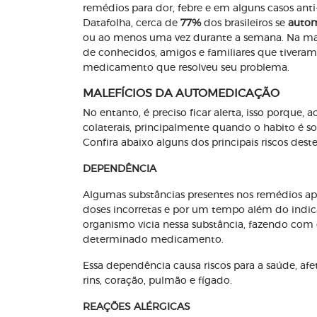
remédios para dor, febre e em alguns casos an
Datafolha, cerca de
77%
dos brasileiros se
auto
ou ao menos uma vez durante a semana. Na mai
de conhecidos, amigos e familiares que tive
medicamento que resolveu seu problema.
MALEFÍCIOS DA AUTOMEDICAÇÃO
No entanto, é preciso ficar alerta, isso porque, a
colaterais, principalmente quando o habito é so
Confira abaixo alguns dos principais riscos deste
DEPENDÊNCIA
Algumas substâncias presentes nos remédios a
doses incorretas e por um tempo além do indic
organismo vicia nessa substância, fazendo co
determinado medicamento.
Essa dependência causa riscos para a saúde, af
rins, coração, pulmão e fígado.
REAÇÕES ALÉRGICAS