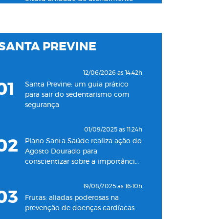
na Baixada Santista
03/06/2024 as 10:04h
SANTA PREVINE
06
Plano Santa Saúde inaugura
unidade de pronto atendimento
24h para adultos em Santos
12/06/2026 as 14:42h
01
Santa Previne: um guia prático
18/05/2022 as 09:00h
para sair do sedentarismo com
07
Clínica Santa Saúde inaugurará
segurança
unidade no município de Guarujá
01/09/2025 as 11:24h
29/09/2021 as 17:35h
02
Plano Santa Saúde realiza ação do
08
Santa Saúde Consultas inaugura
Agosto Dourado para
nova unidade de coleta
conscientizar sobre a importância
laboratorial em conjunto com o
do aleitamento materno
Plano Santa Casa Saúde
19/08/2025 as 16:10h
03
Frutas: aliadas poderosas na
prevenção de doenças cardíacas