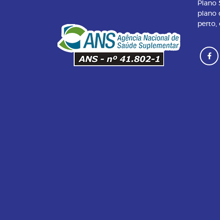
Plano
plano 
perto,