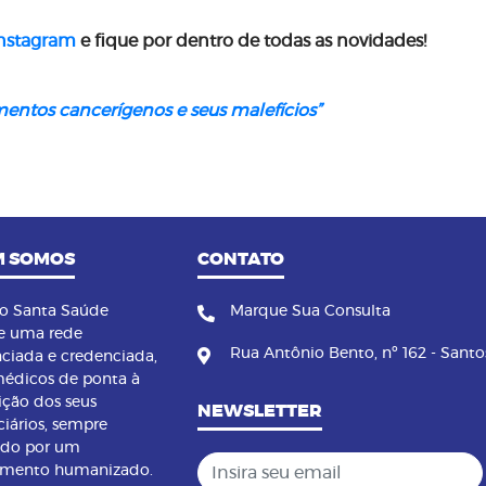
nstagram
e fique por dentro de todas as novidades!
entos cancerígenos e seus malefícios”
 SOMOS
CONTATO
no Santa Saúde
Marque Sua Consulta
e uma rede
Rua Antônio Bento, nº 162 - Santo
nciada e credenciada,
édicos de ponta à
ição dos seus
NEWSLETTER
ciários, sempre
ndo por um
Insira seu email
imento humanizado.