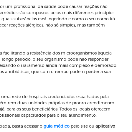
or um profissional da saúde pode causar reações não
remédios são compostos pelos mais diferentes princípios
 quais substâncias está ingerindo e como o seu corpo irá
ar reações alérgicas, não só simples, mas também
a facilitando a resistência dos microorganismos àquela
m longo período, o seu organismo pode não responder
eixando o tratamento ainda mais complexo e demorado.
ios antibióticos, que com o tempo podem perder a sua
uma rede de hospitais credenciados espalhados pela
mbém tem duas unidades próprias de pronto atendimento
á, para os seus beneficiários. Todos os locais oferecem
fissionais capacitados para o seu atendimento.
iada, basta acessar o
guia médico
pelo site ou
aplicativo