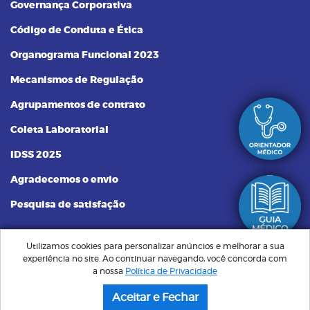
Governança Corporativa
Código de Conduta e Ética
Organograma Funcional 2023
Mecanismos de Regulação
Agrupamentos de contrato
Coleta Laboratorial
IDSS 2025
Agradecemos o envio
Pesquisa de satisfação
Utilizamos cookies para personalizar anúncios e melhorar a sua
experiência no site. Ao continuar navegando, você concorda com
Plano Santa Saúde | Sempre Perto, Cuidando de Você © Todos os
a nossa
Política de Privacidade
direitos reservados. Implementação de conteúdo e material fornecidos
pelo administrador.
Aceitar e Fechar
Criação de Sites: GV8 Sites & Sistemas