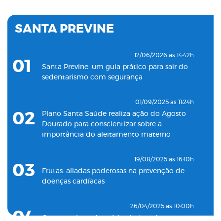
06
Plano Santa Saúde inaugura oitava unidade
de atendimento na Baixada Santista
SANTA PREVINE
18/05/2022 as 09:00h
07
Clínica Santa Saúde inaugurará unidade no
12/06/2026 as 14:42h
01
município de Guarujá
Santa Previne: um guia prático para sair do
sedentarismo com segurança
29/09/2021 as 17:35h
08
Santa Saúde Consultas inaugura nova
01/09/2025 as 11:24h
unidade de coleta laboratorial em conjunto
02
Plano Santa Saúde realiza ação do Agosto
com o Plano Santa Casa Saúde
Dourado para conscientizar sobre a
importância do aleitamento materno
19/08/2025 as 16:10h
03
Frutas: aliadas poderosas na prevenção de
doenças cardíacas
26/04/2025 as 10:00h
04
Como o plano de saúde ajuda a detectar