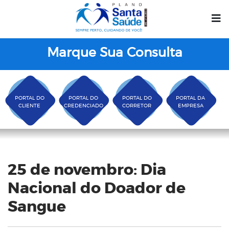
Marque Sua Consulta
PORTAL DO
PORTAL DO
PORTAL DO
PORTAL DA
CLIENTE
CREDENCIADO
CORRETOR
EMPRESA
Blog
25 de novembro: Dia
Nacional do Doador de
Sangue