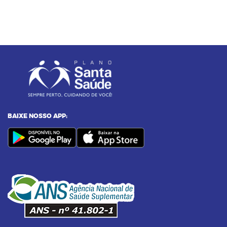
doenças silenciosas a tempo
23/12/2024 as 10:00h
05
Entenda o por que a pressão 12 por 8 passou
a ser considerada alta
24/11/2023 as 14:00h
06
Alimentos termogênicos: conheça quais são
e seus benefícios
BAIXE NOSSO APP:
23/09/2023 as 14:00h
07
Yoga: conheça 6 benefícios dessa prática
14/09/2023 as 14:00h
08
Pilates na terceira idade: conheça os
benefícios dessa prática